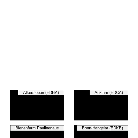
Alkersleben (EDBA)
Anklam (EDCA)
Bienenfarm Paulinenaue
Bonn-Hangelar (EDKB)