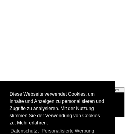
Rettungshubschrauber
Sonstiges
Diese Webseite verwendet Cookies, um
Inhalte und Anzeigen zu personalisieren und
Zugriffe zu analysieren. Mit der Nutzung
stimmen Sie der Verwendung von Cookies
zu. Mehr erfahren:
Alle Videos aus
Sonstiges
Datenschutz
,
Personalisierte Werbung