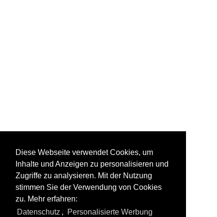
Sonstige
Diese Webseite verwendet Cookies, um
Inhalte und Anzeigen zu personalisieren und
Zugriffe zu analysieren. Mit der Nutzung
stimmen Sie der Verwendung von Cookies
zu. Mehr erfahren:
Alle Videos aus
Tragschrauber
Datenschutz
,
Personalisierte Werbung