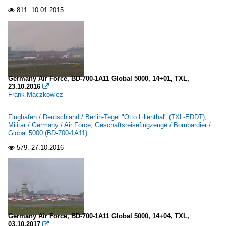
811.
10.01.2015

Germany Air Force, BD-700-1A11 Global 5000, 14+01, TXL,
23.10.2016

Frank Maczkowicz
Flughäfen / Deutschland / Berlin-Tegel "Otto Lilienthal" (TXL-EDDT)
,
Militär / Germany / Air Force
,
Geschäftsreiseflugzeuge / Bombardier /
Global 5000 (BD-700-1A11)
579.
27.10.2016

Germany Air Force, BD-700-1A11 Global 5000, 14+04, TXL,
03.10.2017
