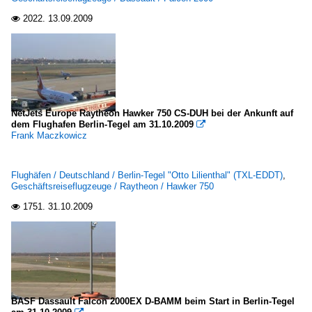
2022.
13.09.2009

NetJets Europe Raytheon Hawker 750 CS-DUH bei der Ankunft auf
dem Flughafen Berlin-Tegel am 31.10.2009

Frank Maczkowicz
Flughäfen / Deutschland / Berlin-Tegel "Otto Lilienthal" (TXL-EDDT)
,
Geschäftsreiseflugzeuge / Raytheon / Hawker 750
1751.
31.10.2009

BASF Dassault Falcon 2000EX D-BAMM beim Start in Berlin-Tegel