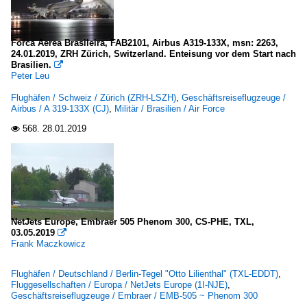
Forca Aerea Brasileira, FAB2101, Airbus A319-133X, msn: 2263,
24.01.2019, ZRH Zürich, Switzerland. Enteisung vor dem Start nach
Brasilien.

Peter Leu
Flughäfen / Schweiz / Zürich (ZRH-LSZH)
,
Geschäftsreiseflugzeuge /
Airbus / A 319-133X (CJ)
,
Militär / Brasilien / Air Force
568.
28.01.2019

NetJets Europe, Embraer 505 Phenom 300, CS-PHE, TXL,
03.05.2019

Frank Maczkowicz
Flughäfen / Deutschland / Berlin-Tegel "Otto Lilienthal" (TXL-EDDT)
,
Fluggesellschaften / Europa / NetJets Europe (1I-NJE)
,
Geschäftsreiseflugzeuge / Embraer / EMB-505 ~ Phenom 300