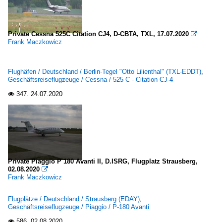
Private Cessna 525C Citation CJ4, D-CBTA, TXL, 17.07.2020

Frank Maczkowicz
Flughäfen / Deutschland / Berlin-Tegel "Otto Lilienthal" (TXL-EDDT)
,
Geschäftsreiseflugzeuge / Cessna / 525 C - Citation CJ-4
347.
24.07.2020

Private Piaggio P 180 Avanti II, D.ISRG, Flugplatz Strausberg,
02.08.2020

Frank Maczkowicz
Flugplätze / Deutschland / Strausberg (EDAY)
,
Geschäftsreiseflugzeuge / Piaggio / P-180 Avanti
586.
02.08.2020
