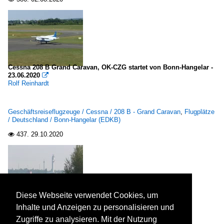
Cessna 208 B Grand Caravan, OK-CZG startet von Bonn-Hangelar -
23.06.2020

Rolf Reinhardt
Geschäftsreiseflugzeuge / Cessna / 208 B - Grand Caravan
,
Flugplätze
/ Deutschland / Bonn-Hangelar (EDKB)
437.
29.10.2020

Diese Webseite verwendet Cookies, um
Windrose Air Challenger 300, D-BUBI. BER, 05.09.2021

Inhalte und Anzeigen zu personalisieren und
Frank Maczkowicz
Zugriffe zu analysieren. Mit der Nutzung