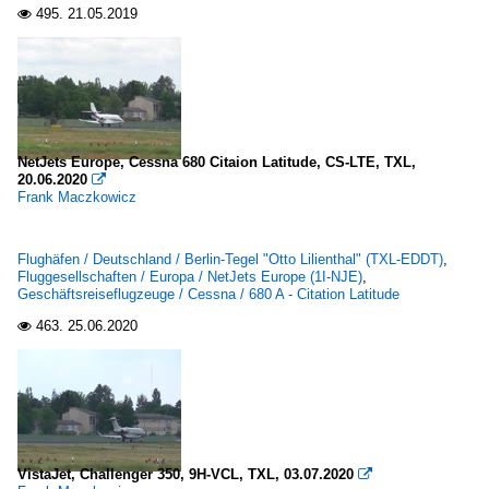
495.
21.05.2019

NetJets Europe, Cessna 680 Citaion Latitude, CS-LTE, TXL,
20.06.2020

Frank Maczkowicz
Flughäfen / Deutschland / Berlin-Tegel "Otto Lilienthal" (TXL-EDDT)
,
Fluggesellschaften / Europa / NetJets Europe (1I-NJE)
,
Geschäftsreiseflugzeuge / Cessna / 680 A - Citation Latitude
463.
25.06.2020

VistaJet, Challenger 350, 9H-VCL, TXL, 03.07.2020
