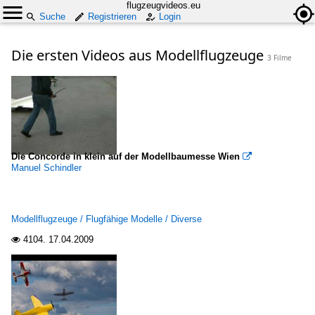
flugzeugvideos.eu
Suche
Registrieren
Login
Die ersten Videos aus Modellflugzeuge
3 Filme
Die Concorde in klein auf der Modellbaumesse Wien

Manuel Schindler
Modellflugzeuge / Flugfähige Modelle / Diverse
4104.
17.04.2009
