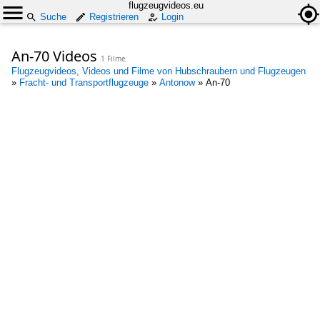
flugzeugvideos.eu
Suche
Registrieren
Login
An-70 Videos
1 Filme
Flugzeugvideos, Videos und Filme von Hubschraubern und Flugzeugen
»
Fracht- und Transportflugzeuge
»
Antonow
»
An-70