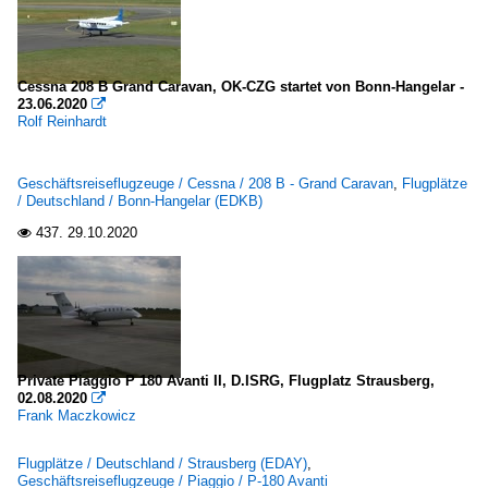
Cessna 208 B Grand Caravan, OK-CZG startet von Bonn-Hangelar -
23.06.2020

Rolf Reinhardt
Geschäftsreiseflugzeuge / Cessna / 208 B - Grand Caravan
,
Flugplätze
/ Deutschland / Bonn-Hangelar (EDKB)
437.
29.10.2020

Private Piaggio P 180 Avanti II, D.ISRG, Flugplatz Strausberg,
02.08.2020

Frank Maczkowicz
Flugplätze / Deutschland / Strausberg (EDAY)
,
Geschäftsreiseflugzeuge / Piaggio / P-180 Avanti