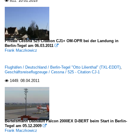
811.
10.01.2015

Private Cessna 525 Citation CJ1+ OM-OPR bei der Landung in
Berlin-Tegel am 06.03.2011

Frank Maczkowicz
Flughäfen / Deutschland / Berlin-Tegel "Otto Lilienthal" (TXL-EDDT)
,
Geschäftsreiseflugzeuge / Cessna / 525 - Citation CJ-1
1449.
08.04.2011

Bertelsmann Dassault Falcon 2000EX D-BERT beim Start in Berlin-
Tegel am 05.12.2009

Frank Maczkowicz