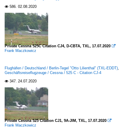
586.
02.08.2020

Private Cessna 525C Citation CJ4, D-CBTA, TXL, 17.07.2020

Frank Maczkowicz
Flughäfen / Deutschland / Berlin-Tegel "Otto Lilienthal" (TXL-EDDT)
,
Geschäftsreiseflugzeuge / Cessna / 525 C - Citation CJ-4
347.
24.07.2020

Private Cessna 525 Citation CJ1, 9A-JIM, TXL, 17.07.2020

Frank Maczkowicz