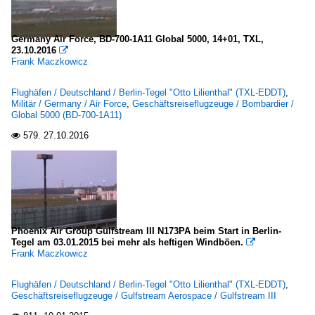
Germany Air Force, BD-700-1A11 Global 5000, 14+01, TXL,
23.10.2016

Frank Maczkowicz
Flughäfen / Deutschland / Berlin-Tegel "Otto Lilienthal" (TXL-EDDT)
,
Militär / Germany / Air Force
,
Geschäftsreiseflugzeuge / Bombardier /
Global 5000 (BD-700-1A11)
579.
27.10.2016

Phoenix Air Group Gulfstream III N173PA beim Start in Berlin-
Tegel am 03.01.2015 bei mehr als heftigen Windböen.

Frank Maczkowicz
Flughäfen / Deutschland / Berlin-Tegel "Otto Lilienthal" (TXL-EDDT)
,
Geschäftsreiseflugzeuge / Gulfstream Aerospace / Gulfstream III