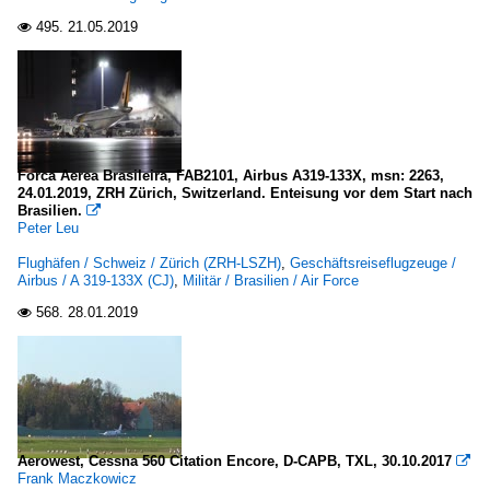
495.
21.05.2019

Forca Aerea Brasileira, FAB2101, Airbus A319-133X, msn: 2263,
24.01.2019, ZRH Zürich, Switzerland. Enteisung vor dem Start nach
Brasilien.

Peter Leu
Flughäfen / Schweiz / Zürich (ZRH-LSZH)
,
Geschäftsreiseflugzeuge /
Airbus / A 319-133X (CJ)
,
Militär / Brasilien / Air Force
568.
28.01.2019

Aerowest, Cessna 560 Citation Encore, D-CAPB, TXL, 30.10.2017

Frank Maczkowicz