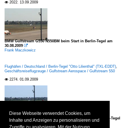
2022.
13.09.2009

BMW Gulfstream G550 N550BM beim Start in Berlin-Tegel am
30.08.2009

Frank Maczkowicz
Flughäfen / Deutschland / Berlin-Tegel "Otto Lilienthal" (TXL-EDDT)
,
Geschäftsreiseflugzeuge / Gulfstream Aerospace / Gulfstream 550
2274.
01.09.2009

Diese Webseite verwendet Cookies, um
Magna Air Dassault Falcon 900 C-GGMI beim Start in Berlin-Tegel
Inhalte und Anzeigen zu personalisieren und
am 14.06.2009

Zugriffe zu analysieren. Mit der Nutzung
Frank Maczkowicz