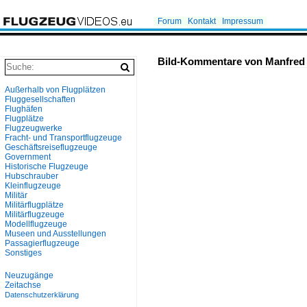
Forum
Kontakt
Impressum
Bild-Kommentare von Manfred
Außerhalb von Flugplätzen
Fluggesellschaften
Flughäfen
Flugplätze
Flugzeugwerke
Fracht- und Transportflugzeuge
Geschäftsreiseflugzeuge
Government
Historische Flugzeuge
Hubschrauber
Kleinflugzeuge
Militär
Militärflugplätze
Militärflugzeuge
Modellflugzeuge
Museen und Ausstellungen
Passagierflugzeuge
Sonstiges
Neuzugänge
Zeitachse
Datenschutzerklärung