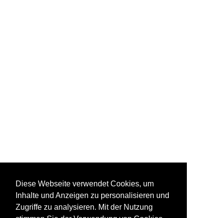
Diese Webseite verwendet Cookies, um
Inhalte und Anzeigen zu personalisieren und
Zugriffe zu analysieren. Mit der Nutzung