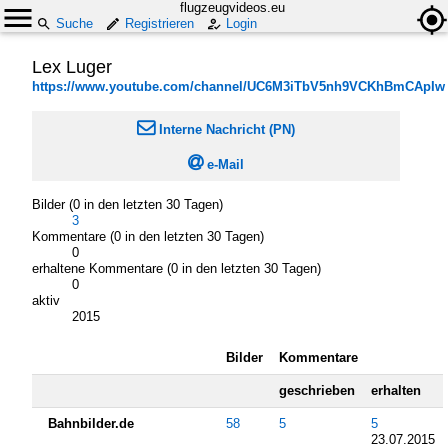
flugzeugvideos.eu
Suche
Registrieren
Login
Lex Luger
https://www.youtube.com/channel/UC6M3iTbV5nh9VCKhBmCApIw

Interne Nachricht (PN)

e-Mail
Bilder (0 in den letzten 30 Tagen)
3
Kommentare (0 in den letzten 30 Tagen)
0
erhaltene Kommentare (0 in den letzten 30 Tagen)
0
aktiv
2015
Bilder
Kommentare
geschrieben
erhalten
Bahnbilder.de
58
5
5
23.07.2015