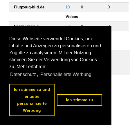
Flugzeug-bild.de
10
0
0
Videos
Bahnvideos.eu
58
0
0
Flugzeugvideos.eu
3
0
0
Diese Webseite verwendet Cookies, um
Inhalte und Anzeigen zu personalisieren und
Zugriffe zu analysieren. Mit der Nutzung
stimmen Sie der Verwendung von Cookies
Datenschutzerklärung
|
Impressum
|
Kontakt
zu. Mehr erfahren:
Datenschutz
,
Personalisierte Werbung
Ich stimme zu und
erlaube
Ich stimme zu
personalisierte
Werbung