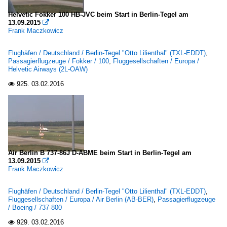
Helvetic Fokker 100 HB-JVC beim Start in Berlin-Tegel am
13.09.2015

Frank Maczkowicz
Flughäfen / Deutschland / Berlin-Tegel "Otto Lilienthal" (TXL-EDDT)
,
Passagierflugzeuge / Fokker / 100
,
Fluggesellschaften / Europa /
Helvetic Airways (2L-OAW)
925.
03.02.2016

Air Berlin B 737-86J D-ABME beim Start in Berlin-Tegel am
13.09.2015

Frank Maczkowicz
Flughäfen / Deutschland / Berlin-Tegel "Otto Lilienthal" (TXL-EDDT)
,
Fluggesellschaften / Europa / Air Berlin (AB-BER)
,
Passagierflugzeuge
/ Boeing / 737-800
929.
03.02.2016
