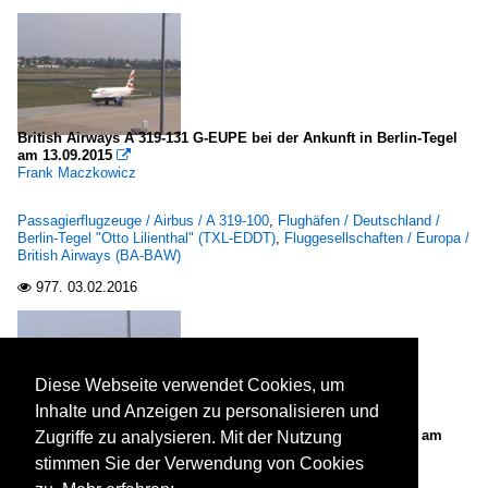
British Airways A 319-131 G-EUPE bei der Ankunft in Berlin-Tegel
am 13.09.2015

Frank Maczkowicz
Passagierflugzeuge / Airbus / A 319-100
,
Flughäfen / Deutschland /
Berlin-Tegel "Otto Lilienthal" (TXL-EDDT)
,
Fluggesellschaften / Europa /
British Airways (BA-BAW)
977.
03.02.2016

Diese Webseite verwendet Cookies, um
Inhalte und Anzeigen zu personalisieren und
Brussels Airlines RJ100 OO-DWE beim Start in Berlin-Tegel am
Zugriffe zu analysieren. Mit der Nutzung
13.09.2015

stimmen Sie der Verwendung von Cookies
Frank Maczkowicz