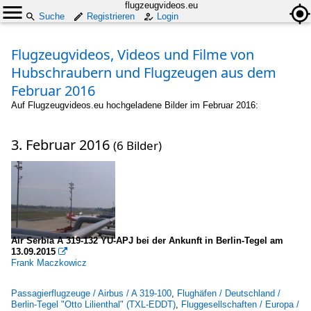
flugzeugvideos.eu
Suche
Registrieren
Login
Flugzeugvideos, Videos und Filme von
Hubschraubern und Flugzeugen aus dem
Februar 2016
Auf Flugzeugvideos.eu hochgeladene Bilder im Februar 2016:
3. Februar 2016
(6 Bilder)
Air Serbia A 319-132 YU-APJ bei der Ankunft in Berlin-Tegel am
13.09.2015

Frank Maczkowicz
Passagierflugzeuge / Airbus / A 319-100
,
Flughäfen / Deutschland /
Berlin-Tegel "Otto Lilienthal" (TXL-EDDT)
,
Fluggesellschaften / Europa /