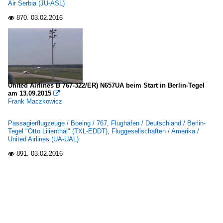
Air Serbia (JU-ASL)
870.
03.02.2016

United Airlines B 767-322/ER) N657UA beim Start in Berlin-Tegel
am 13.09.2015

Frank Maczkowicz
Passagierflugzeuge / Boeing / 767
,
Flughäfen / Deutschland / Berlin-
Tegel "Otto Lilienthal" (TXL-EDDT)
,
Fluggesellschaften / Amerika /
United Airlines (UA-UAL)
891.
03.02.2016
