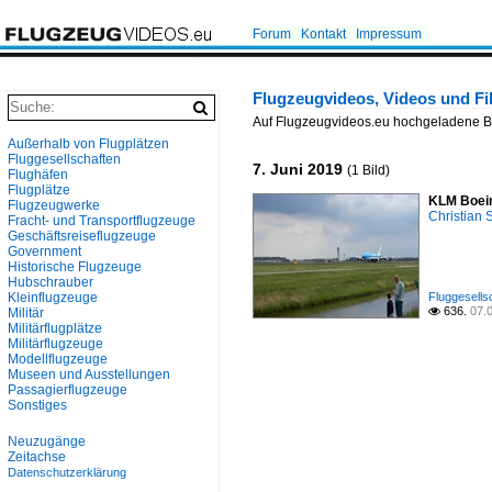
Forum
Kontakt
Impressum
Flugzeugvideos, Videos und F
Auf Flugzeugvideos.eu hochgeladene Bi
Außerhalb von Flugplätzen
Fluggesellschaften
7. Juni 2019
(1 Bild)
Flughäfen
Flugplätze
KLM Boein
Flugzeugwerke
Christian
Fracht- und Transportflugzeuge
Geschäftsreiseflugzeuge
Government
Historische Flugzeuge
Hubschrauber
Kleinflugzeuge
Fluggesells
636.
07.
Militär

Militärflugplätze
Militärflugzeuge
Modellflugzeuge
Museen und Ausstellungen
Passagierflugzeuge
Sonstiges
Neuzugänge
Zeitachse
Datenschutzerklärung