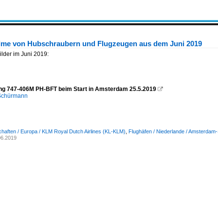
ilme von Hubschraubern und Flugzeugen aus dem Juni 2019
lder im Juni 2019:
g 747-406M PH-BFT beim Start in Amsterdam 25.5.2019

 Schürmann
chaften / Europa / KLM Royal Dutch Airlines (KL-KLM)
,
Flughäfen / Niederlande / Amsterda
06.2019