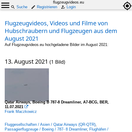
flugzeugvideos.eu
Suche
Registrieren
Login
Flugzeugvideos, Videos und Filme von
Hubschraubern und Flugzeugen aus dem
August 2021
Auf Flugzeugvideos.eu hochgeladene Bilder im August 2021:
13. August 2021
(1 Bild)
Qatar Airways, Boeing B 787-8 Dreamliner, A7-BCG, BER,
11.07.2021

Frank Maczkowicz
Fluggesellschaften / Asien / Qatar Airways (QR-QTR)
,
Passagierflugzeuge / Boeing / 787- 8 Dreamliner
,
Flughäfen /