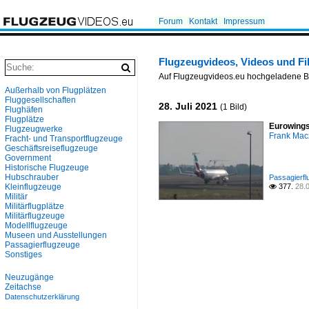
Forum
Kontakt
Impressum
Flugzeugvideos, Videos und F
Auf Flugzeugvideos.eu hochgeladene Bil
Außerhalb von Flugplätzen
Fluggesellschaften
28. Juli 2021
(1 Bild)
Flughäfen
Flugplätze
Eurowings
Flugzeugwerke
Frank Mac
Fracht- und Transportflugzeuge
Geschäftsreiseflugzeuge
Government
Historische Flugzeuge
Hubschrauber
Passagierfl
Kleinflugzeuge
377.
28.

Militär
Militärflugplätze
Militärflugzeuge
Modellflugzeuge
Museen und Ausstellungen
Passagierflugzeuge
Sonstiges
Neuzugänge
Zeitachse
Datenschutzerklärung