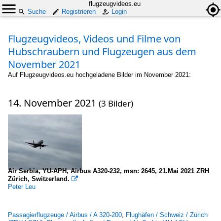
flugzeugvideos.eu
Suche
Registrieren
Login
Flugzeugvideos, Videos und Filme von
Hubschraubern und Flugzeugen aus dem
November 2021
Auf Flugzeugvideos.eu hochgeladene Bilder im November 2021:
14. November 2021
(3 Bilder)
Air Serbia, YU-APH, Airbus A320-232, msn: 2645, 21.Mai 2021 ZRH
Zürich, Switzerland.

Peter Leu
Passagierflugzeuge / Airbus / A 320-200
,
Flughäfen / Schweiz / Zürich