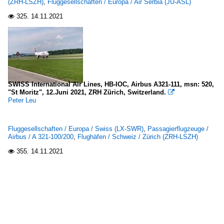
(ZRH-LSZH)
,
Fluggesellschaften / Europa / Air Serbia (JU-ASL)
325.
14.11.2021

SWISS International Air Lines, HB-IOC, Airbus A321-111, msn: 520,
"St Moritz", 12.Juni 2021, ZRH Zürich, Switzerland.

Peter Leu
Fluggesellschaften / Europa / Swiss (LX-SWR)
,
Passagierflugzeuge /
Airbus / A 321-100/200
,
Flughäfen / Schweiz / Zürich (ZRH-LSZH)
355.
14.11.2021
