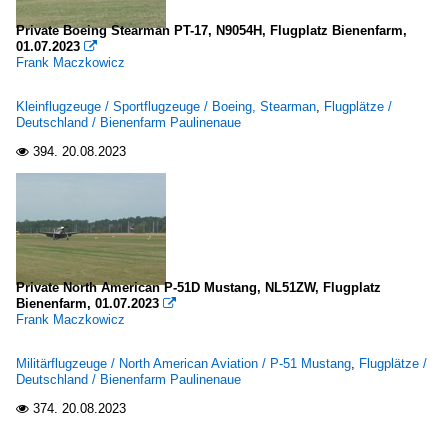
Private Boeing Stearman PT-17, N9054H, Flugplatz Bienenfarm,
01.07.2023

Frank Maczkowicz
Kleinflugzeuge / Sportflugzeuge / Boeing, Stearman
,
Flugplätze /
Deutschland / Bienenfarm Paulinenaue
394.
20.08.2023

Private North American P-51D Mustang, NL51ZW, Flugplatz
Bienenfarm, 01.07.2023

Frank Maczkowicz
Militärflugzeuge / North American Aviation / P-51 Mustang
,
Flugplätze /
Deutschland / Bienenfarm Paulinenaue
374.
20.08.2023
