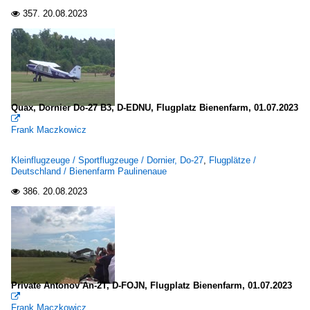
357.
20.08.2023

Quax, Dornier Do-27 B3, D-EDNU, Flugplatz Bienenfarm, 01.07.2023

Frank Maczkowicz
Kleinflugzeuge / Sportflugzeuge / Dornier, Do-27
,
Flugplätze /
Deutschland / Bienenfarm Paulinenaue
386.
20.08.2023

Private Antonov An-2T, D-FOJN, Flugplatz Bienenfarm, 01.07.2023

Frank Maczkowicz