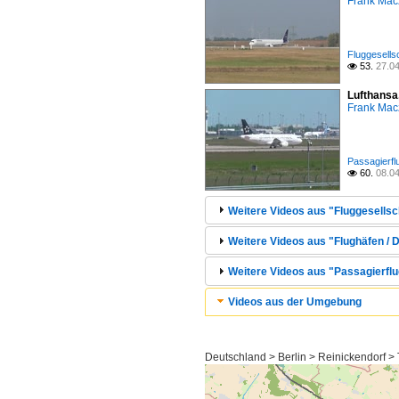
Frank Mac
Fluggesells
53.
27.0

Lufthansa
Frank Mac
Passagierfl
60.
08.0

Weitere Videos aus "Fluggesellsc
Weitere Videos aus "Flughäfen / D
Weitere Videos aus "Passagierflu
Videos aus der Umgebung
Deutschland > Berlin > Reinickendorf >