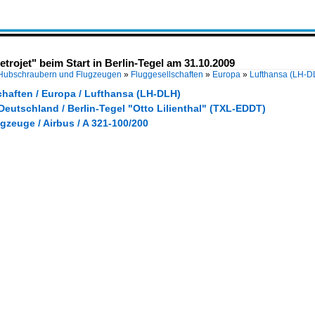
trojet" beim Start in Berlin-Tegel am 31.10.2009
 Hubschraubern und Flugzeugen
»
Fluggesellschaften
»
Europa
»
Lufthansa (LH-D
chaften / Europa / Lufthansa (LH-DLH)
Deutschland / Berlin-Tegel "Otto Lilienthal" (TXL-EDDT)
gzeuge / Airbus / A 321-100/200