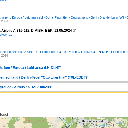
zkowicz
chaften / Europa / Lufthansa (LH-DLH)
,
Flughäfen / Deutschland / Berlin-Brandenburg "Will
4.2026
, Airbus A 319-112, D-AIBH, BER, 12.05.2024

zkowicz
ugzeuge / Airbus / A 319-100
,
Fluggesellschaften / Europa / Lufthansa (LH-DLH)
,
Flughäfen /
4.2026
haften / Europa / Lufthansa (LH-DLH)"
eutschland / Berlin-Tegel "Otto Lilienthal" (TXL-EDDT)"
gzeuge / Airbus / A 321-100/200"
 Tegel