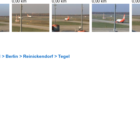
0,00 km
0,00 km
0,00 km
0,0
> Berlin > Reinickendorf > Tegel