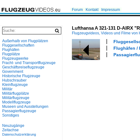
Forum
Kontakt
Impressum
Lufthansa A 321-131 D-AIRX "Re
Flugzeugvideos, Videos und Filme von
Außerhalb von Flugplätzen
Fluggesells
Fluggesellschaften
Flughäfen / 
Flughäfen
Flugplätze
Passagierflu
Flugzeugwerke
Fracht- und Transportflugzeuge
Geschäftsreiseflugzeuge
Government
Historische Flugzeuge
Hubschrauber
Kleinflugzeuge
Militär
Militärflugplätze
Militärflugzeuge
Modellflugzeuge
Museen und Ausstellungen
Passagierflugzeuge
Sonstiges
Neuzugänge
Zeitachse
Datenschutzerklärung