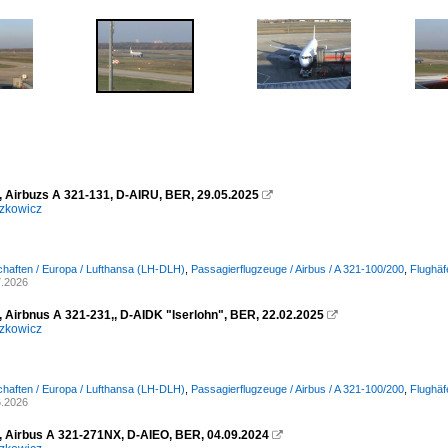
, Airbuzs A 321-131, D-AIRU, BER, 29.05.2025

zkowicz
chaften / Europa / Lufthansa (LH-DLH)
,
Passagierflugzeuge / Airbus / A 321-100/200
,
Flughäf
7.2026
, Airbnus A 321-231,, D-AIDK "Iserlohn", BER, 22.02.2025

zkowicz
chaften / Europa / Lufthansa (LH-DLH)
,
Passagierflugzeuge / Airbus / A 321-100/200
,
Flughäf
6.2026
, Airbus A 321-271NX, D-AIEO, BER, 04.09.2024
