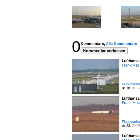
0
Kommentare,
Alle Kommentare
Kommentar verfassen
Lufthansa
Frank Mac
Fluggesells
18.
01.0

Lufthansa
Frank Mac
Fluggesells
22.
29.0

Lufthansa