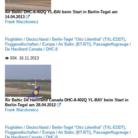
Air Baltic DHC-8-402Q YL-BAI beim Start in Berlin-Tegel am
14.04.2013

Frank Maczkowicz
Flughäfen / Deutschland / Berlin-Tegel "Otto Lilienthal" (TXL-EDDT)
,
Fluggesellschaften / Europa / Air Baltic (BT-BTI)
,
Passagierflugzeuge /
De Havilland Canada / DHC-8
934.
16.11.2013

Air Baltic De Havilland Canada DHC-8-402Q YL-BAY beim Start in
Berlin-Tegel am 28.04.2012

Frank Maczkowicz
Flughäfen / Deutschland / Berlin-Tegel "Otto Lilienthal" (TXL-EDDT)
,
Fluggesellschaften / Europa / Air Baltic (BT-BTI)
,
Passagierflugzeuge /
De Havilland Canada / DHC-8