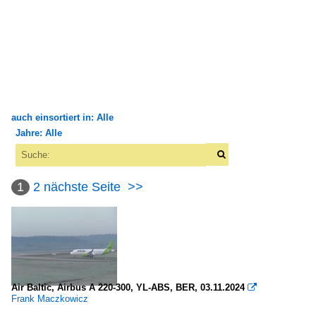
auch einsortiert in: Alle
Jahre: Alle
×
×
Alle Kategorien
Alle Jahre
Flughäfen
1
2
nächste Seite
>>
2000
Deutschland
2009
Berlin-Brandenburg "Willy Brandt" (BER-EDDB)
2010
Berlin-Tegel "Otto Lilienthal" (TXL-EDDT)
2010
Air Baltic, Airbus A 220-300, YL-ABS, BER, 03.11.2024

Passagierflugzeuge
Frank Maczkowicz
2011