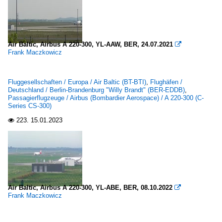
Air Baltic, Airbus A 220-300, YL-AAW, BER, 24.07.2021

Frank Maczkowicz
Fluggesellschaften / Europa / Air Baltic (BT-BTI)
,
Flughäfen /
Deutschland / Berlin-Brandenburg "Willy Brandt" (BER-EDDB)
,
Passagierflugzeuge / Airbus (Bombardier Aerospace) / A 220-300 (C-
Series CS-300)
223.
15.01.2023

Air Baltic, Airbus A 220-300, YL-ABE, BER, 08.10.2022

Frank Maczkowicz