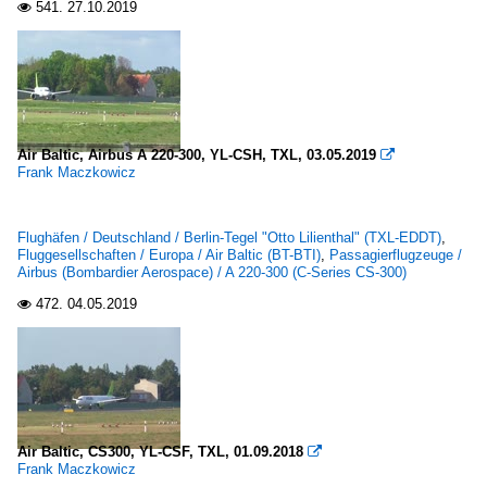
541.
27.10.2019

Air Baltic, Airbus A 220-300, YL-CSH, TXL, 03.05.2019

Frank Maczkowicz
Flughäfen / Deutschland / Berlin-Tegel "Otto Lilienthal" (TXL-EDDT)
,
Fluggesellschaften / Europa / Air Baltic (BT-BTI)
,
Passagierflugzeuge /
Airbus (Bombardier Aerospace) / A 220-300 (C-Series CS-300)
472.
04.05.2019

Air Baltic, CS300, YL-CSF, TXL, 01.09.2018

Frank Maczkowicz