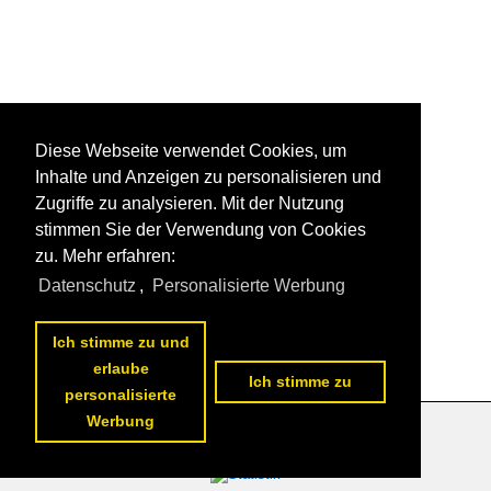
Diese Webseite verwendet Cookies, um
Inhalte und Anzeigen zu personalisieren und
Zugriffe zu analysieren. Mit der Nutzung
stimmen Sie der Verwendung von Cookies
zu. Mehr erfahren:
Datenschutz
,
Personalisierte Werbung
1
2
nächste Seite
>>
Ich stimme zu und
erlaube
Ich stimme zu
personalisierte
Werbung
Datenschutzerklärung
|
Impressum
|
Kontakt