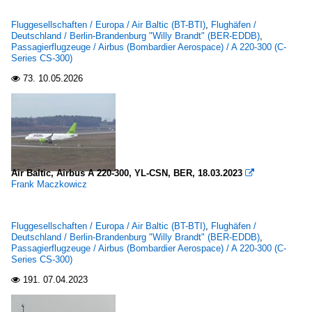
2012
Airbus (Bombardier Aerospace)
2013
Fluggesellschaften / Europa / Air Baltic (BT-BTI)
,
Flughäfen /
A 220-300 (C-Series CS-300)
Deutschland / Berlin-Brandenburg "Willy Brandt" (BER-EDDB)
,
2016
Passagierflugzeuge / Airbus (Bombardier Aerospace) / A 220-300 (C-
Series CS-300)
2017
Boeing
73.
10.05.2026

2018
737-300
2019
737-500
757
2020
2020
De Havilland Canada
Air Baltic, Airbus A 220-300, YL-CSN, BER, 18.03.2023

2021
DHC-8
Frank Maczkowicz
2022
2023
Fluggesellschaften / Europa / Air Baltic (BT-BTI)
,
Flughäfen /
Deutschland / Berlin-Brandenburg "Willy Brandt" (BER-EDDB)
,
2024
Passagierflugzeuge / Airbus (Bombardier Aerospace) / A 220-300 (C-
Series CS-300)
191.
07.04.2023
