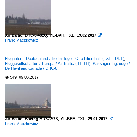
Air Baltic, DHC-8-402Q, YL-BAH, TXL, 19.02.2017

Frank Maczkowicz
Flughäfen / Deutschland / Berlin-Tegel "Otto Lilienthal" (TXL-EDDT)
,
Fluggesellschaften / Europa / Air Baltic (BT-BTI)
,
Passagierflugzeuge /
De Havilland Canada / DHC-8
549.
09.03.2017

Air Baltic, Boeing B 737-53S, YL-BBE, TXL, 29.01.2017

Frank Maczkowicz