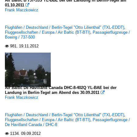
Air Baltic B 737-53S YL-BBE bei der Landung in Berlin-Tegel am
01.10.2011

Frank Maczkowicz
Flughäfen / Deutschland / Berlin-Tegel "Otto Lilienthal" (TXL-EDDT)
,
Fluggesellschaften / Europa / Air Baltic (BT-BTI)
,
Passagierflugzeuge /
Boeing / 737-500
981.
19.11.2012

Air Baltic De Havilland Canada DHC-8-402Q YL-BAE bei der
Landung in Berlin-Tegel am Abend des 30.09.2011

Frank Maczkowicz
Flughäfen / Deutschland / Berlin-Tegel "Otto Lilienthal" (TXL-EDDT)
,
Fluggesellschaften / Europa / Air Baltic (BT-BTI)
,
Passagierflugzeuge /
De Havilland Canada / DHC-8
1134.
09.09.2012
