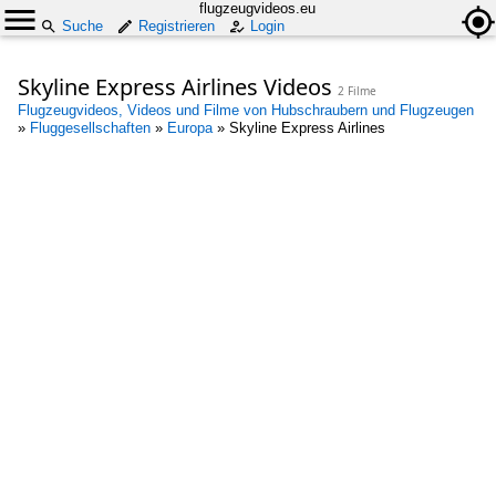
flugzeugvideos.eu
Suche
Registrieren
Login
Skyline Express Airlines Videos
2 Filme
Flugzeugvideos, Videos und Filme von Hubschraubern und Flugzeugen
»
Fluggesellschaften
»
Europa
»
Skyline Express Airlines