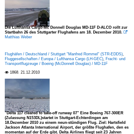
Die Lufthansa Cargo-Mc Donnell Douglas MD-11F D-ALCO rollt zur
Startbahn 26 des Stuttgarter Flughafens am 18. Dezember 2010.

Matthias Weber
Flughäfen / Deutschland / Stuttgart "Manfred Rommel" (STR-EDDS)
,
Fluggesellschaften / Europa / Lufthansa Cargo (LH-GEC)
,
Fracht- und
Transportflugzeuge / Boeing (McDonnell Douglas) / MD-11F
1868.
21.12.2010

"Delta 117 cleared fo take-off runway 07" Eine Boeing 767-300ER
(Zulassung N153DL)startet in Stuttgart-Echterdingen am
18.Dezember 2010 zu einem neun-stündigen Flug. Ziel: Hartsfield
Jackson Atlanta International Airport, der größte Flughafen, den es
momentan auf der Erde gibt. Delta Airlines fliegt seit 23 Jahren