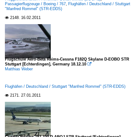
Passagierflugzeuge / Boeing / 767
,
Flughäfen / Deutschland / Stuttgart
"Manfred Rommel" (STR-EDDS)
2148.
16.02.2011

Flugschule Aero-Beta Reims-Cessna F182Q Skylane D-EOBO STR
Stuttgart [Echterdingen], Germany 18.12.10

Matthias Weber
Flughäfen / Deutschland / Stuttgart "Manfred Rommel" (STR-EDDS)
2171.
27.01.2011

Condor Boeing 757-330 D-ABOJ STR Stuttgart [Echterdingen],