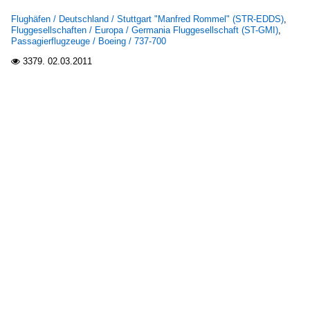
Flughäfen / Deutschland / Stuttgart "Manfred Rommel" (STR-EDDS)
,
Fluggesellschaften / Europa / Germania Fluggesellschaft (ST-GMI)
,
Boeing
Passagierflugzeuge / Boeing / 737-700
737-400
3379.
02.03.2011

737-700
737-800
767
Bombardier Aerospace (Canadair Regional Jet)
CRJ-100/200 (CL-600-2B19)
Dash
Dash 8
Fokker
100
70