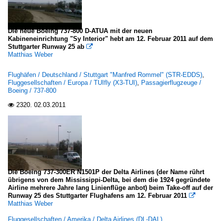
Die neue Boeing 737-800 D-ATUA mit der neuen
Kabineneinrichtung "Sy Interior" hebt am 12. Februar 2011 auf dem
Stuttgarter Runway 25 ab

Matthias Weber
Flughäfen / Deutschland / Stuttgart "Manfred Rommel" (STR-EDDS)
,
Fluggesellschaften / Europa / TUIfly (X3-TUI)
,
Passagierflugzeuge /
Boeing / 737-800
2320.
02.03.2011

Die Boeing 737-300ER N1501P der Delta Airlines (der Name rührt
übrigens von dem Mississippi-Delta, bei dem die 1924 gegründete
Airline mehrere Jahre lang Linienflüge anbot) beim Take-off auf der
Runway 25 des Stuttgarter Flughafens am 12. Februar 2011

Matthias Weber
Fluggesellschaften / Amerika / Delta Airlines (DL-DAL)
,