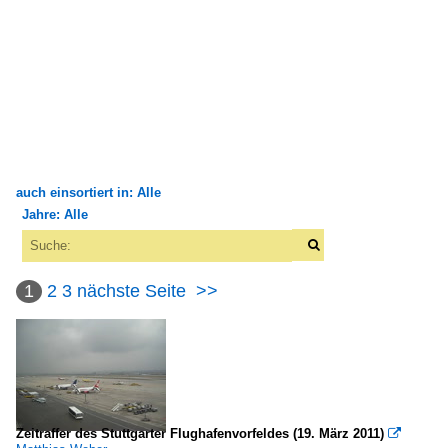
auch einsortiert in: Alle
Jahre: Alle
×
×
Alle Kategorien
Alle Jahre
Fluggesellschaften
1
2
3
nächste Seite
>>
2000
Amerika
2006
Delta Airlines (DL-DAL)
2007
2008
Europa
2009
Zeitraffer des Stuttgarter Flughafenvorfeldes (19. März 2011)

Air Berlin (AB-BER)