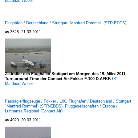
Matthias Weber
Air France (AF-AFR)
2010
Austrian Arrows ~Tyrolean Airways~ (VO-TYR)
2010
Flughäfen / Deutschland / Stuttgart "Manfred Rommel" (STR-EDDS)
Blue Air (OB-BMS)
2011
3528.
21.03.2011

Contact Air
Germania Fluggesellschaft (ST-GMI)
Germanwings (4U-GWI)
KLM-Cityhopper (WA-KLC)
Lufthansa Cargo (LH-GEC)
Zeitraffer des Flughafen Stuttgart am Morgen des 19. März 2011,
Turn-around-Time der Contact Air-Fokker F-100 D-AFKF.
Lufthansa Regional (Contact Air)

Matthias Weber
Lufthansa Regional -CityLine- (CL-CLH)
Tailwind Airlines (TI-TWI)
Passagierflugzeuge / Fokker / 100
,
Flughäfen / Deutschland / Stuttgart
TUIfly (X3-TUI)
"Manfred Rommel" (STR-EDDS)
,
Fluggesellschaften / Europa /
Lufthansa Regional (Contact Air)
XL Airways
4020.
20.03.2011

Flughäfen