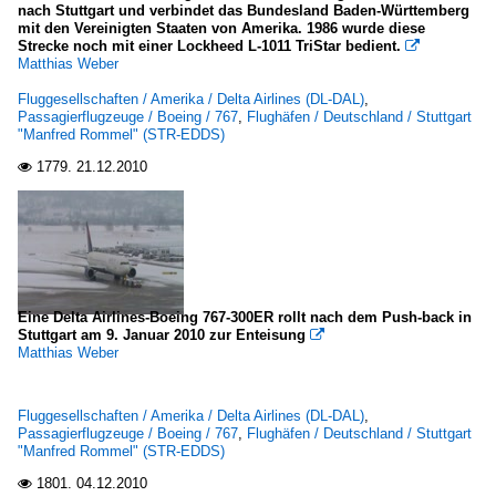
nach Stuttgart und verbindet das Bundesland Baden-Württemberg
mit den Vereinigten Staaten von Amerika. 1986 wurde diese
Strecke noch mit einer Lockheed L-1011 TriStar bedient.

Matthias Weber
Fluggesellschaften / Amerika / Delta Airlines (DL-DAL)
,
Passagierflugzeuge / Boeing / 767
,
Flughäfen / Deutschland / Stuttgart
"Manfred Rommel" (STR-EDDS)
1779.
21.12.2010

Eine Delta Airlines-Boeing 767-300ER rollt nach dem Push-back in
Stuttgart am 9. Januar 2010 zur Enteisung

Matthias Weber
Fluggesellschaften / Amerika / Delta Airlines (DL-DAL)
,
Passagierflugzeuge / Boeing / 767
,
Flughäfen / Deutschland / Stuttgart
"Manfred Rommel" (STR-EDDS)
1801.
04.12.2010
