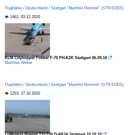
Flughäfen / Deutschland / Stuttgart "Manfred Rommel" (STR-EDDS)
1461.
03.12.2010

KLM Cityhopper Fokker F-70 PH-KZK Stuttgart 06.09.10

Matthias Weber
Flughäfen / Deutschland / Stuttgart "Manfred Rommel" (STR-EDDS)
1253.
27.10.2010

Lufthansa Boeing 737-530 D-ABJA Stuttgart 10.10.10
