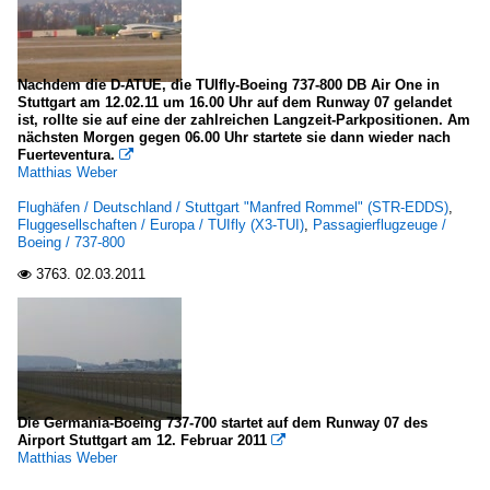
Deutschland
Karlsruhe/Baden-Baden (FKB-EDSB)
Nachdem die D-ATUE, die TUIfly-Boeing 737-800 DB Air One in
Stuttgart am 12.02.11 um 16.00 Uhr auf dem Runway 07 gelandet
Fracht- und Transportflugzeuge
ist, rollte sie auf eine der zahlreichen Langzeit-Parkpositionen. Am
nächsten Morgen gegen 06.00 Uhr startete sie dann wieder nach
Fuerteventura.

Boeing (McDonnell Douglas)
Matthias Weber
MD-11F
Flughäfen / Deutschland / Stuttgart "Manfred Rommel" (STR-EDDS)
,
Fluggesellschaften / Europa / TUIfly (X3-TUI)
,
Passagierflugzeuge /
Boeing / 737-800
Passagierflugzeuge
3763.
02.03.2011

Airbus
A 318-100
A 319-100
A 320-200
Die Germania-Boeing 737-700 startet auf dem Runway 07 des
Airport Stuttgart am 12. Februar 2011

ATR (Avions de Transport Regional)
Matthias Weber
42/72