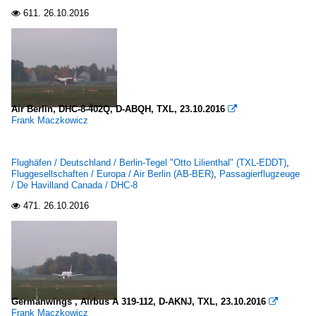
611.
26.10.2016

Air Berlin, DHC-8-402Q, D-ABQH, TXL, 23.10.2016

Frank Maczkowicz
Flughäfen / Deutschland / Berlin-Tegel "Otto Lilienthal" (TXL-EDDT)
,
Fluggesellschaften / Europa / Air Berlin (AB-BER)
,
Passagierflugzeuge
/ De Havilland Canada / DHC-8
471.
26.10.2016

Germanwings , Airbus A 319-112, D-AKNJ, TXL, 23.10.2016

Frank Maczkowicz