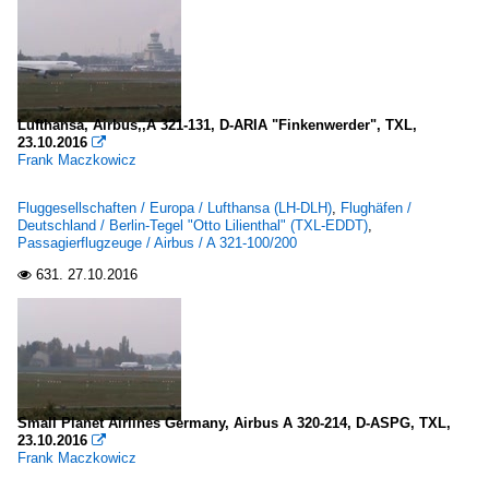
Lufthansa, Airbus,,A 321-131, D-ARIA "Finkenwerder", TXL,
23.10.2016

Frank Maczkowicz
Fluggesellschaften / Europa / Lufthansa (LH-DLH)
,
Flughäfen /
Deutschland / Berlin-Tegel "Otto Lilienthal" (TXL-EDDT)
,
Passagierflugzeuge / Airbus / A 321-100/200
631.
27.10.2016

Small Planet Airlines Germany, Airbus A 320-214, D-ASPG, TXL,
23.10.2016

Frank Maczkowicz