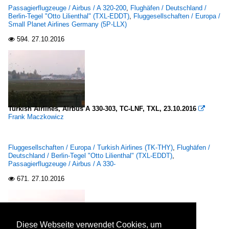
Passagierflugzeuge / Airbus / A 320-200
,
Flughäfen / Deutschland /
Berlin-Tegel "Otto Lilienthal" (TXL-EDDT)
,
Fluggesellschaften / Europa /
Small Planet Airlines Germany (5P-LLX)
594.
27.10.2016

Turkish Airlines, Airbus A 330-303, TC-LNF, TXL, 23.10.2016

Frank Maczkowicz
Fluggesellschaften / Europa / Turkish Airlines (TK-THY)
,
Flughäfen /
Deutschland / Berlin-Tegel "Otto Lilienthal" (TXL-EDDT)
,
Passagierflugzeuge / Airbus / A 330-
671.
27.10.2016

Diese Webseite verwendet Cookies, um