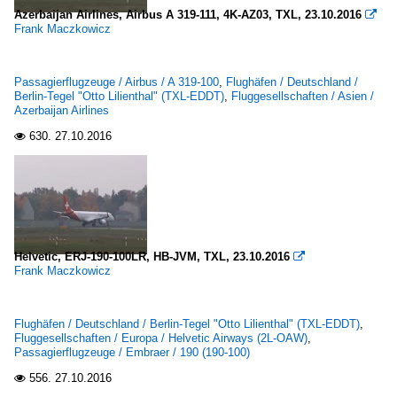
Azerbaijan Airlines, Airbus A 319-111, 4K-AZ03, TXL, 23.10.2016

Frank Maczkowicz
Passagierflugzeuge / Airbus / A 319-100
,
Flughäfen / Deutschland /
Berlin-Tegel "Otto Lilienthal" (TXL-EDDT)
,
Fluggesellschaften / Asien /
Azerbaijan Airlines
630.
27.10.2016

Helvetic, ERJ-190-100LR, HB-JVM, TXL, 23.10.2016

Frank Maczkowicz
Flughäfen / Deutschland / Berlin-Tegel "Otto Lilienthal" (TXL-EDDT)
,
Fluggesellschaften / Europa / Helvetic Airways (2L-OAW)
,
Passagierflugzeuge / Embraer / 190 (190-100)
556.
27.10.2016
