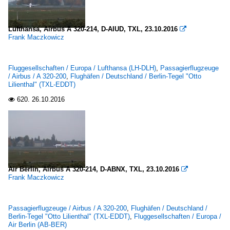
Lufthansa, Airbus A 320-214, D-AIUD, TXL, 23.10.2016

Frank Maczkowicz
Fluggesellschaften / Europa / Lufthansa (LH-DLH)
,
Passagierflugzeuge
/ Airbus / A 320-200
,
Flughäfen / Deutschland / Berlin-Tegel "Otto
Lilienthal" (TXL-EDDT)
620.
26.10.2016

Air Berlin, Airbus A 320-214, D-ABNX, TXL, 23.10.2016

Frank Maczkowicz
Passagierflugzeuge / Airbus / A 320-200
,
Flughäfen / Deutschland /
Berlin-Tegel "Otto Lilienthal" (TXL-EDDT)
,
Fluggesellschaften / Europa /
Air Berlin (AB-BER)