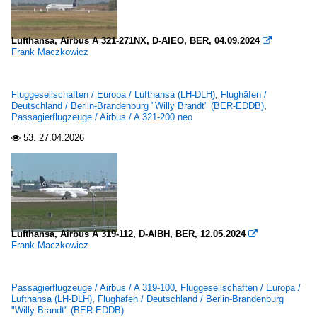
Hamburg "Helmut Schmidt" (HAM-EDDH)
2022
Hamburg-Finkenwerder (XFW-EDHI)
2023
Lufthansa, Airbus A 321-271NX, D-AIEO, BER, 04.09.2024

Karlsruhe/Baden-Baden (FKB-EDSB)
2024
Frank Maczkowicz
Köln/Bonn (CGN-EDDK)
2025
Fluggesellschaften / Europa / Lufthansa (LH-DLH)
,
Flughäfen /
Österreich
Deutschland / Berlin-Brandenburg "Willy Brandt" (BER-EDDB)
,
Passagierflugzeuge / Airbus / A 321-200 neo
Wien-Schwechat (VIE-LOWW)
53.
27.04.2026

Spanien
Arrecife, Lanzarote (ACE-GCRR)
Flugplätze
Lufthansa, Airbus A 319-112, D-AIBH, BER, 12.05.2024

Deutschland
Frank Maczkowicz
Strausberg (EDAY)
Passagierflugzeuge / Airbus / A 319-100
,
Fluggesellschaften / Europa /
Lufthansa (LH-DLH)
,
Flughäfen / Deutschland / Berlin-Brandenburg
Flugzeugwerke
"Willy Brandt" (BER-EDDB)