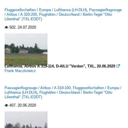
Fluggesellschaften / Europa / Lufthansa (LH-DLH)
,
Passagierflugzeuge
/ Airbus / A 320-200
,
Flughäfen / Deutschland / Berlin-Tegel "Otto
Lilienthal" (TXL-EDDT)
502.
24.07.2020

Lufthansa, Airbus A 319-114, D-AILU "Verden", TXL, 20.06.2020

Frank Maczkowicz
Passagierflugzeuge / Airbus / A 319-100
,
Fluggesellschaften / Europa /
Lufthansa (LH-DLH)
,
Flughäfen / Deutschland / Berlin-Tegel "Otto
Lilienthal" (TXL-EDDT)
407.
20.06.2020
