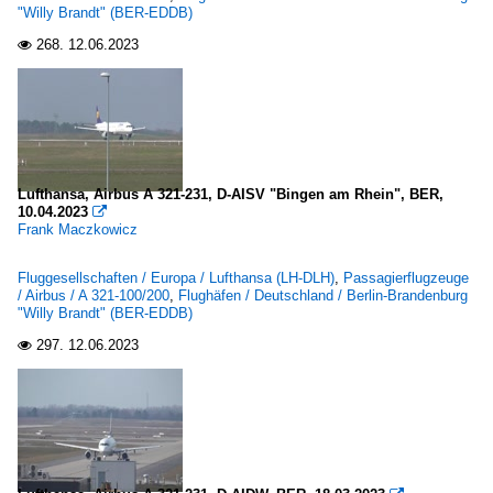
"Willy Brandt" (BER-EDDB)
268.
12.06.2023

Lufthansa, Airbus A 321-231, D-AISV "Bingen am Rhein", BER,
10.04.2023

Frank Maczkowicz
Fluggesellschaften / Europa / Lufthansa (LH-DLH)
,
Passagierflugzeuge
/ Airbus / A 321-100/200
,
Flughäfen / Deutschland / Berlin-Brandenburg
"Willy Brandt" (BER-EDDB)
297.
12.06.2023
