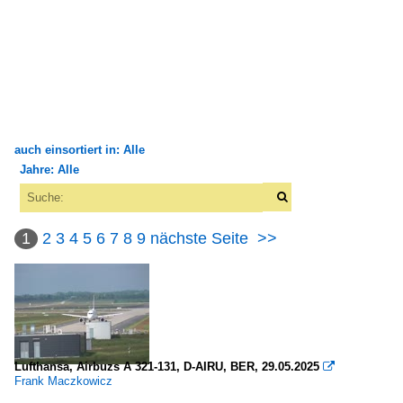
auch einsortiert in: Alle
Jahre: Alle
×
×
Alle Kategorien
Alle Jahre
Außerhalb von Flugplätzen
1
2
3
4
5
6
7
8
9
nächste Seite
>>
1990
Land / Ort
1997
Straße / Gebäude
2000
Fluggesellschaften
2008
Lufthansa, Airbuzs A 321-131, D-AIRU, BER, 29.05.2025

Frank Maczkowicz
2009
Amerika