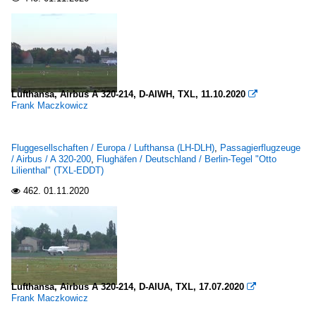
Lufthansa, Airbus A 320-214, D-AIWH, TXL, 11.10.2020

Frank Maczkowicz
Fluggesellschaften / Europa / Lufthansa (LH-DLH)
,
Passagierflugzeuge
/ Airbus / A 320-200
,
Flughäfen / Deutschland / Berlin-Tegel "Otto
Lilienthal" (TXL-EDDT)
462.
01.11.2020

Lufthansa, Airbus A 320-214, D-AIUA, TXL, 17.07.2020

Frank Maczkowicz