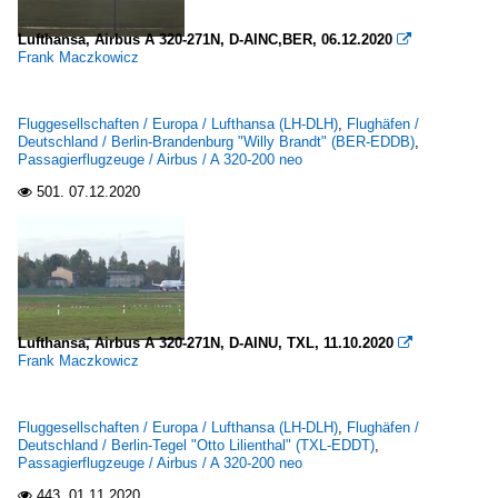
Lufthansa, Airbus A 320-271N, D-AINC,BER, 06.12.2020

Frank Maczkowicz
Fluggesellschaften / Europa / Lufthansa (LH-DLH)
,
Flughäfen /
Deutschland / Berlin-Brandenburg "Willy Brandt" (BER-EDDB)
,
Passagierflugzeuge / Airbus / A 320-200 neo
501.
07.12.2020

Lufthansa, Airbus A 320-271N, D-AINU, TXL, 11.10.2020

Frank Maczkowicz
Fluggesellschaften / Europa / Lufthansa (LH-DLH)
,
Flughäfen /
Deutschland / Berlin-Tegel "Otto Lilienthal" (TXL-EDDT)
,
Passagierflugzeuge / Airbus / A 320-200 neo
443.
01.11.2020
