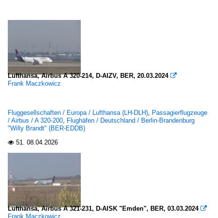
A 319-100
A 320-200
A 320-200 neo
A 321-100/200
A 321-200 neo
Lufthansa, Airbus A 320-214, D-AIZV, BER, 20.03.2024

A 330-
Frank Maczkowicz
A 340-
A 380-
Fluggesellschaften / Europa / Lufthansa (LH-DLH)
,
Passagierflugzeuge
/ Airbus / A 320-200
,
Flughäfen / Deutschland / Berlin-Brandenburg
"Willy Brandt" (BER-EDDB)
Boeing
51.
08.04.2026

737-300
737-500
747
747-400
747-800
Lufthansa, Airbus A 321-231, D-AISK "Emden", BER, 03.03.2024

Frank Maczkowicz