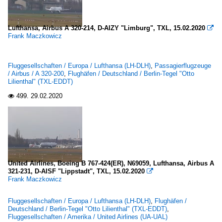
Lufthansa, Airbus A 320-214, D-AIZY "Limburg", TXL, 15.02.2020

Frank Maczkowicz
Fluggesellschaften / Europa / Lufthansa (LH-DLH)
,
Passagierflugzeuge
/ Airbus / A 320-200
,
Flughäfen / Deutschland / Berlin-Tegel "Otto
Lilienthal" (TXL-EDDT)
499.
29.02.2020

United Airlines, Boeing B 767-424(ER), N69059, Lufthansa, Airbus A
321-231, D-AISF "Lippstadt", TXL, 15.02.2020

Frank Maczkowicz
Fluggesellschaften / Europa / Lufthansa (LH-DLH)
,
Flughäfen /
Deutschland / Berlin-Tegel "Otto Lilienthal" (TXL-EDDT)
,
Fluggesellschaften / Amerika / United Airlines (UA-UAL)