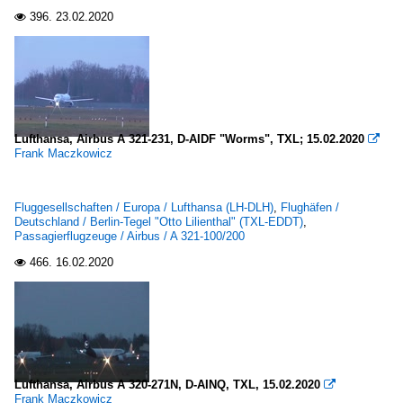
396.
23.02.2020

Lufthansa, Airbus A 321-231, D-AIDF "Worms", TXL; 15.02.2020

Frank Maczkowicz
Fluggesellschaften / Europa / Lufthansa (LH-DLH)
,
Flughäfen /
Deutschland / Berlin-Tegel "Otto Lilienthal" (TXL-EDDT)
,
Passagierflugzeuge / Airbus / A 321-100/200
466.
16.02.2020

Lufthansa, Airbus A 320-271N, D-AINQ, TXL, 15.02.2020

Frank Maczkowicz