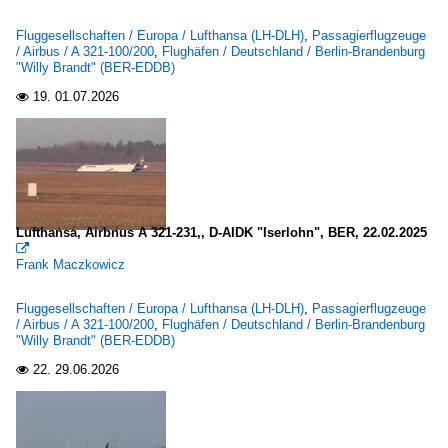
United Airlines (UA-UAL)
2010
Fluggesellschaften / Europa / Lufthansa (LH-DLH)
,
Passagierflugzeuge
/ Airbus / A 321-100/200
,
Flughäfen / Deutschland / Berlin-Brandenburg
2010
Asien
"Willy Brandt" (BER-EDDB)
2011
19.
01.07.2026

Thai Airways International (TG-THA)
2012
2013
Europa
2014
Condor Flugdienst GmbH (DE-CFG)
2015
Flughäfen
2016
Lufthansa, Airbnus A 321-231,, D-AIDK "Iserlohn", BER, 22.02.2025

2017
Frank Maczkowicz
Deutschland
2018
Berlin-Brandenburg "Willy Brandt" (BER-EDDB)
Fluggesellschaften / Europa / Lufthansa (LH-DLH)
,
Passagierflugzeuge
2019
/ Airbus / A 321-100/200
,
Flughäfen / Deutschland / Berlin-Brandenburg
Berlin-Schönefeld (SXF-EDDB)
"Willy Brandt" (BER-EDDB)
2020
Berlin-Tegel "Otto Lilienthal" (TXL-EDDT)
22.
29.06.2026

Düsseldorf (DUS-EDDL)
2020
Frankfurt am Main (FRA-EDDF)
2021