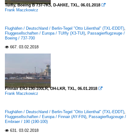
Tuifly, Boeing B 737-7K5, D-AHXE, TXL, 06.01.2018

Frank Maczkowicz
Flughäfen / Deutschland / Berlin-Tegel "Otto Lilienthal" (TXL-EDDT)
,
Fluggesellschaften / Europa / TUIfly (X3-TUI)
,
Passagierflugzeuge /
Boeing / 737-700
667.
03.02.2018

Finnair ERJ-190-100LR, OH-LKR, TXL, 06.01.2018

Frank Maczkowicz
Flughäfen / Deutschland / Berlin-Tegel "Otto Lilienthal" (TXL-EDDT)
,
Fluggesellschaften / Europa / Finnair (AY-FIN)
,
Passagierflugzeuge /
Embraer / 190 (190-100)
631.
03.02.2018
