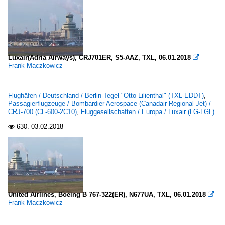
Luxair(Adria Airways), CRJ701ER, S5-AAZ, TXL, 06.01.2018

Frank Maczkowicz
Flughäfen / Deutschland / Berlin-Tegel "Otto Lilienthal" (TXL-EDDT)
,
Passagierflugzeuge / Bombardier Aerospace (Canadair Regional Jet) /
CRJ-700 (CL-600-2C10)
,
Fluggesellschaften / Europa / Luxair (LG-LGL)
630.
03.02.2018

United Airlines, Boeing B 767-322(ER), N677UA, TXL, 06.01.2018

Frank Maczkowicz