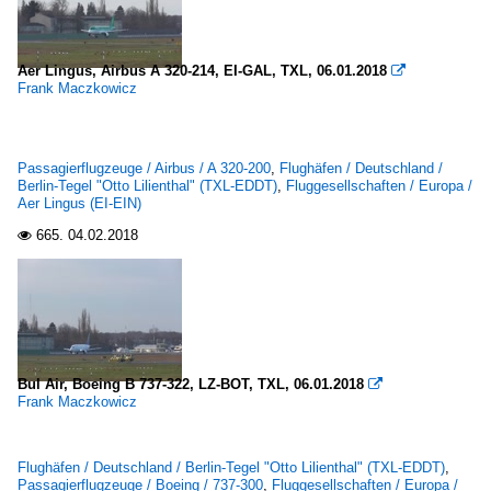
Aer Lingus, Airbus A 320-214, EI-GAL, TXL, 06.01.2018

Frank Maczkowicz
Passagierflugzeuge / Airbus / A 320-200
,
Flughäfen / Deutschland /
Berlin-Tegel "Otto Lilienthal" (TXL-EDDT)
,
Fluggesellschaften / Europa /
Aer Lingus (EI-EIN)
665.
04.02.2018

Bul Air, Boeing B 737-322, LZ-BOT, TXL, 06.01.2018

Frank Maczkowicz
Flughäfen / Deutschland / Berlin-Tegel "Otto Lilienthal" (TXL-EDDT)
,
Passagierflugzeuge / Boeing / 737-300
,
Fluggesellschaften / Europa /