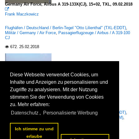
Germany Air Force, Airbus A 319-133X(CJ), 15+02, TXL, 09.02.2018

Frank Maczkowicz
Flughäfen / Deutschland / Berlin-Tegel "Otto Lilienthal" (TXL-EDDT)
,
Militär / Germany / Air Force
,
Passagierflugzeuge / Airbus / A 319-100
CJ
672.
25.02.2018

Diese Webseite verwendet Cookies, um
Inhalte und Anzeigen zu personalisieren und
KLM, Boeing B 737-8K2, PH-BXE, TXL, 09.02.2018

Zugriffe zu analysieren. Mit der Nutzung
Frank Maczkowicz
stimmen Sie der Verwendung von Cookies
zu. Mehr erfahren:
Flughäfen / Deutschland / Berlin-Tegel "Otto Lilienthal" (TXL-EDDT)
,
Datenschutz
,
Personalisierte Werbung
Fluggesellschaften / Europa / KLM Royal Dutch Airlines (KL-KLM)
,
Passagierflugzeuge / Boeing / 737-800
Ich stimme zu und
713.
25.02.2018

erlaube