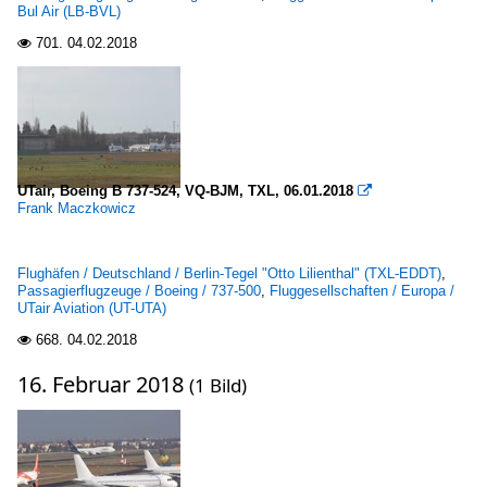
Bul Air (LB-BVL)
701.
04.02.2018

UTair, Boeing B 737-524, VQ-BJM, TXL, 06.01.2018

Frank Maczkowicz
Flughäfen / Deutschland / Berlin-Tegel "Otto Lilienthal" (TXL-EDDT)
,
Passagierflugzeuge / Boeing / 737-500
,
Fluggesellschaften / Europa /
UTair Aviation (UT-UTA)
668.
04.02.2018

16. Februar 2018
(1 Bild)