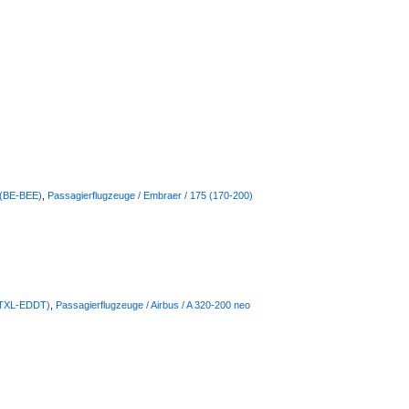
e (BE-BEE)
,
Passagierflugzeuge / Embraer / 175 (170-200)
" (TXL-EDDT)
,
Passagierflugzeuge / Airbus / A 320-200 neo