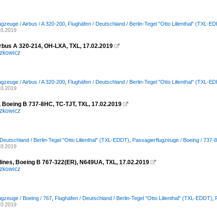
ugzeuge / Airbus / A 320-200
,
Flughäfen / Deutschland / Berlin-Tegel "Otto Lilienthal" (TXL-E
03.2019
Airbus A 320-214, OH-LXA, TXL, 17.02.2019

zkowicz
ugzeuge / Airbus / A 320-200
,
Flughäfen / Deutschland / Berlin-Tegel "Otto Lilienthal" (TXL-E
03.2019
 Boeing B 737-8HC, TC-TJT, TXL, 17.02.2019

zkowicz
 Deutschland / Berlin-Tegel "Otto Lilienthal" (TXL-EDDT)
,
Passagierflugzeuge / Boeing / 737-
03.2019
rlines, Boeing B 767-322(ER), N649UA, TXL, 17.02.2019

zkowicz
ugzeuge / Boeing / 767
,
Flughäfen / Deutschland / Berlin-Tegel "Otto Lilienthal" (TXL-EDDT)
,
03.2019