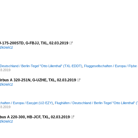
J-175-200STD, G-FBJJ, TXL, 02.03.2019

zkowicz
 Deutschland / Berlin-Tegel "Otto Lilienthal" (TXL-EDDT)
,
Fluggesellschaften / Europa / Flyb
03.2019
Airbus A 320-251N, G-UZHE, TXL, 02.03.2019

zkowicz
chaften / Europa / Easyjet (U2-EZY)
,
Flughäfen / Deutschland / Berlin-Tegel "Otto Lilienthal
03.2019
rbus A 220-300, HB-JCF, TXL, 02.03.2019

zkowicz