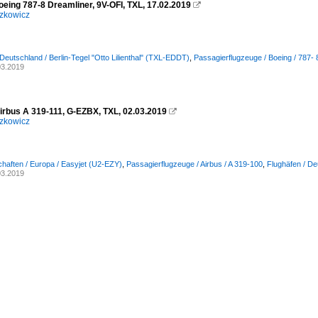
eing 787-8 Dreamliner, 9V-OFI, TXL, 17.02.2019

zkowicz
 Deutschland / Berlin-Tegel "Otto Lilienthal" (TXL-EDDT)
,
Passagierflugzeuge / Boeing / 787- 
03.2019
Airbus A 319-111, G-EZBX, TXL, 02.03.2019

zkowicz
chaften / Europa / Easyjet (U2-EZY)
,
Passagierflugzeuge / Airbus / A 319-100
,
Flughäfen / De
03.2019