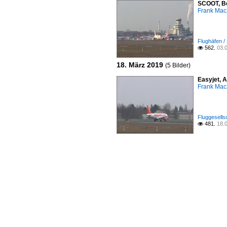
SCOOT, Bo
Frank Mac
Flughäfen /
562.
03.

18. März 2019
(5 Bilder)
Easyjet, 
Frank Mac
Fluggesells
481.
18.
