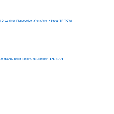
8 Dreamliner
,
Fluggesellschaften / Asien / Scoot (TR-TGW)
utschland / Berlin-Tegel "Otto Lilienthal" (TXL-EDDT)