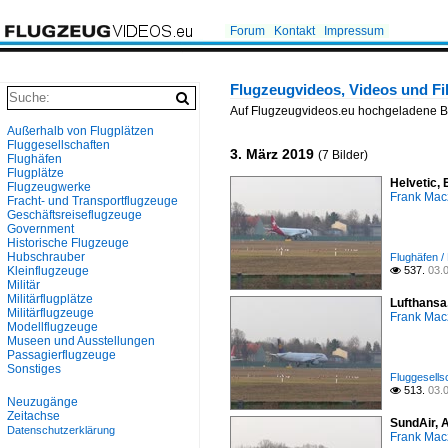
Forum
Kontakt
Impressum
Flugzeugvideos, Videos und F
Auf Flugzeugvideos.eu hochgeladene Bi
Außerhalb von Flugplätzen
Fluggesellschaften
3. März 2019
(7 Bilder)
Flughäfen
Flugplätze
Helvetic,
Flugzeugwerke
Frank Mac
Fracht- und Transportflugzeuge
Geschäftsreiseflugzeuge
Government
Historische Flugzeuge
Hubschrauber
Flughäfen /
Kleinflugzeuge
537.
03.

Militär
Militärflugplätze
Lufthansa
Militärflugzeuge
Frank Mac
Modellflugzeuge
Museen und Ausstellungen
Passagierflugzeuge
Sonstiges
Fluggesells
513.
03.

Neuzugänge
Zeitachse
SundAir, 
Datenschutzerklärung
Frank Mac