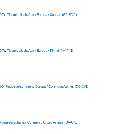
DDT)
,
Fluggesellschaften / Europa / Sundair (SR-SDR)
DDT)
,
Fluggesellschaften / Europa / Finnair (AY-FIN)
800
,
Fluggesellschaften / Europa / Corendon Airlines (XC-CAI)
Fluggesellschaften / Amerika / United Airlines (UA-UAL)