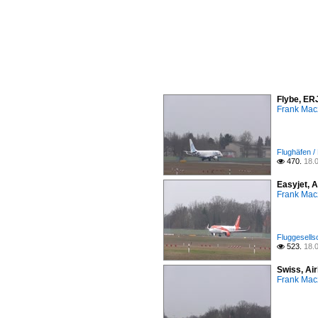
Flybe, ER
Frank Mac
Flughäfen /
470.
18.

Easyjet, 
Frank Mac
Fluggesells
523.
18.

Swiss, Ai
Frank Mac