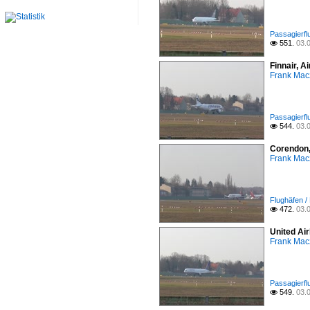
Passagierfl
551.
03.

Finnair, 
Frank Mac
Passagierfl
544.
03.

Corendon,
Frank Mac
Flughäfen /
472.
03.

United Ai
Frank Mac
Passagierfl
549.
03.
