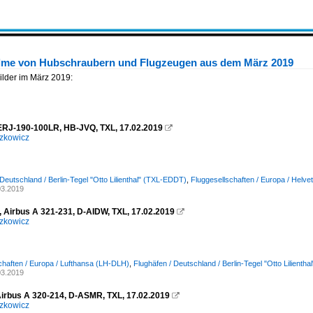
ilme von Hubschraubern und Flugzeugen aus dem März 2019
lder im März 2019:
 ERJ-190-100LR, HB-JVQ, TXL, 17.02.2019

zkowicz
 Deutschland / Berlin-Tegel "Otto Lilienthal" (TXL-EDDT)
,
Fluggesellschaften / Europa / Helv
03.2019
, Airbus A 321-231, D-AIDW, TXL, 17.02.2019

zkowicz
chaften / Europa / Lufthansa (LH-DLH)
,
Flughäfen / Deutschland / Berlin-Tegel "Otto Lilient
03.2019
Airbus A 320-214, D-ASMR, TXL, 17.02.2019

zkowicz