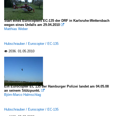
Start eines Eurocopters EC-135 der DRF in Karlsruhe-Wettersbach
wegen eines Unfalls am 29.04.2010

Matthias Weber
Hubschrauber / Eurocopter / EC-135
2036.
01.05.2010

Ein Eurocopter EC 135 der Hamburger Polizei landet am 04.05.08
an seinem Stützpunkt.

Björn-Marco Halmschlag
Hubschrauber / Eurocopter / EC-135