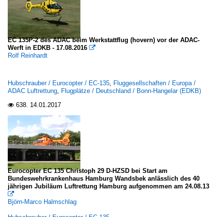
EC 135P-2 des ADAC beim Werkstattflug (hovern) vor der ADAC-
Werft in EDKB - 17.08.2016

Rolf Reinhardt
Hubschrauber / Eurocopter / EC-135
,
Fluggesellschaften / Europa /
ADAC Luftrettung
,
Flugplätze / Deutschland / Bonn-Hangelar (EDKB)
638.
14.01.2017

Eurocopter EC 135 Christoph 29 D-HZSD bei Start am
Bundeswehrkrankenhaus Hamburg Wandsbek anlässlich des 40
jährigen Jubiläum Luftrettung Hamburg aufgenommen am 24.08.13

Björn-Marco Halmschlag