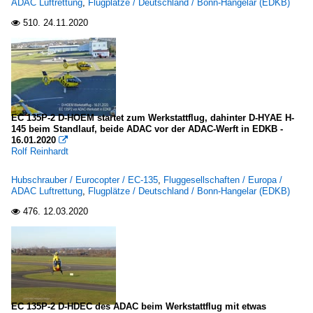
ADAC Luftrettung
,
Flugplätze / Deutschland / Bonn-Hangelar (EDKB)
2011
Deutschland
510.
24.11.2020

2012
Bonn-Hangelar (EDKB)
2013
2016
Sonstiges
2019
Luftaufnahmen
EC 135P-2 D-HOEM startet zum Werkstattflug, dahinter D-HYAE H-
Deutschland
145 beim Standlauf, beide ADAC vor der ADAC-Werft in EDKB -
16.01.2020

Rolf Reinhardt
Hubschrauber / Eurocopter / EC-135
,
Fluggesellschaften / Europa /
ADAC Luftrettung
,
Flugplätze / Deutschland / Bonn-Hangelar (EDKB)
476.
12.03.2020

EC 135P-2 D-HDEC des ADAC beim Werkstattflug mit etwas