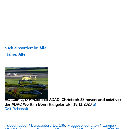
auch einsortiert in: Alle
Jahre: Alle
×
×
Alle Kategorien
Alle Jahre
Fluggesellschaften
2000
Europa
2008
ADAC Luftrettung
2009
EC 135P-2, D-HPMM des ADAC, Christoph 28 hovert und setzt vor
der ADAC-Werft in Bonn-Hangelar ab - 18.11.2020

DRF (Deutsche Rettungsflugwacht)
Rolf Reinhardt
2010
Flugplätze
2010
Hubschrauber / Eurocopter / EC-135
,
Fluggesellschaften / Europa /