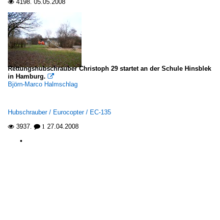
4198.
05.05.2008

Rettungshubschrauber Christoph 29 startet an der Schule Hinsblek
in Hamburg.

Björn-Marco Halmschlag
Hubschrauber / Eurocopter / EC-135
3937.
27.04.2008

 1