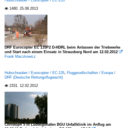
Hubschrauber / Eurocopter / EC-135
1480.
25.08.2013

DRF Eurocopter EC 135P2 D-HDRL beim Anlassen der Triebwerke
und Start nach einem Einsatz in Strausberg Nord am 12.02.2012

Frank Maczkowicz
Hubschrauber / Eurocopter / EC-135
,
Fluggesellschaften / Europa /
DRF (Deutsche Rettungsflugwacht)
2331.
12.02.2012

Christoph 5 in Ludwigshafen BGU Unfallklinik im Anflug am