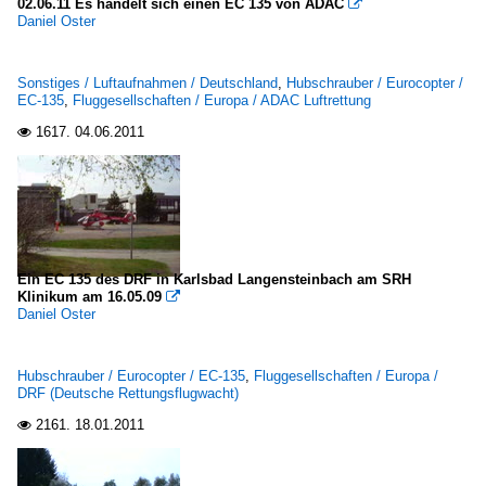
02.06.11 Es handelt sich einen EC 135 von ADAC

Daniel Oster
Sonstiges / Luftaufnahmen / Deutschland
,
Hubschrauber / Eurocopter /
EC-135
,
Fluggesellschaften / Europa / ADAC Luftrettung
1617.
04.06.2011

Ein EC 135 des DRF in Karlsbad Langensteinbach am SRH
Klinikum am 16.05.09

Daniel Oster
Hubschrauber / Eurocopter / EC-135
,
Fluggesellschaften / Europa /
DRF (Deutsche Rettungsflugwacht)
2161.
18.01.2011
