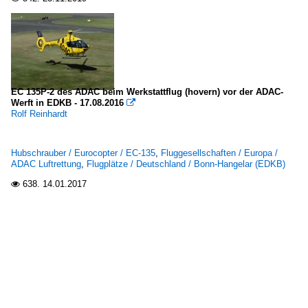
EC 135P-2 des ADAC beim Werkstattflug (hovern) vor der ADAC-
Werft in EDKB - 17.08.2016

Rolf Reinhardt
Hubschrauber / Eurocopter / EC-135
,
Fluggesellschaften / Europa /
ADAC Luftrettung
,
Flugplätze / Deutschland / Bonn-Hangelar (EDKB)
638.
14.01.2017
