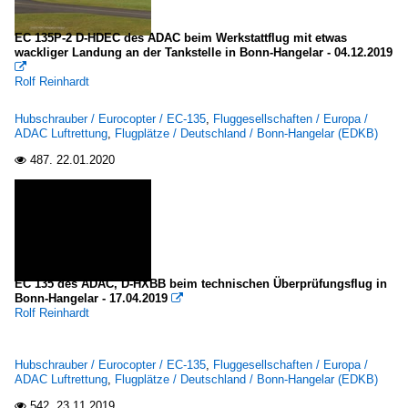
EC 135P-2 D-HDEC des ADAC beim Werkstattflug mit etwas
wackliger Landung an der Tankstelle in Bonn-Hangelar - 04.12.2019

Rolf Reinhardt
Hubschrauber / Eurocopter / EC-135
,
Fluggesellschaften / Europa /
ADAC Luftrettung
,
Flugplätze / Deutschland / Bonn-Hangelar (EDKB)
487.
22.01.2020

EC 135 des ADAC, D-HXBB beim technischen Überprüfungsflug in
Bonn-Hangelar - 17.04.2019

Rolf Reinhardt
Hubschrauber / Eurocopter / EC-135
,
Fluggesellschaften / Europa /
ADAC Luftrettung
,
Flugplätze / Deutschland / Bonn-Hangelar (EDKB)
542.
23.11.2019
