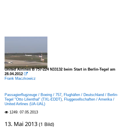
United Airlines B 757-224 N33132 beim Start in Berlin-Tegel am
28.04.2012

Frank Maczkowicz
Passagierflugzeuge / Boeing / 757
,
Flughäfen / Deutschland / Berlin-
Tegel "Otto Lilienthal" (TXL-EDDT)
,
Fluggesellschaften / Amerika /
United Airlines (UA-UAL)
1249.
07.05.2013

13. Mai 2013
(1 Bild)