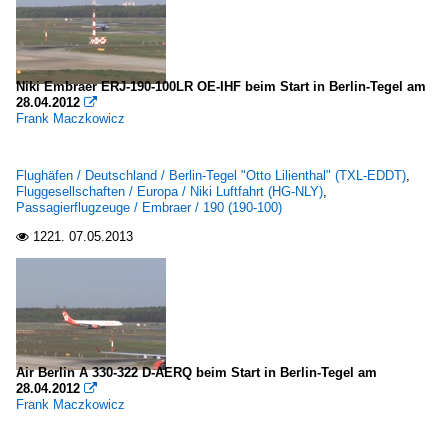
Niki Embraer ERJ-190-100LR OE-IHF beim Start in Berlin-Tegel am
28.04.2012

Frank Maczkowicz
Flughäfen / Deutschland / Berlin-Tegel "Otto Lilienthal" (TXL-EDDT)
,
Fluggesellschaften / Europa / Niki Luftfahrt (HG-NLY)
,
Passagierflugzeuge / Embraer / 190 (190-100)
1221.
07.05.2013

Air Berlin A 330-322 D-AERQ beim Start in Berlin-Tegel am
28.04.2012

Frank Maczkowicz