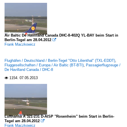
Air Baltic De Havilland Canada DHC-8-402Q YL-BAY beim Start in
Berlin-Tegel am 28.04.2012

Frank Maczkowicz
Flughäfen / Deutschland / Berlin-Tegel "Otto Lilienthal" (TXL-EDDT)
,
Fluggesellschaften / Europa / Air Baltic (BT-BTI)
,
Passagierflugzeuge /
De Havilland Canada / DHC-8
1154.
07.05.2013

Lufthansa A 321-231 D-AISP "Rosenheim" beim Start in Berlin-
Tegel am 28.04.2012

Frank Maczkowicz