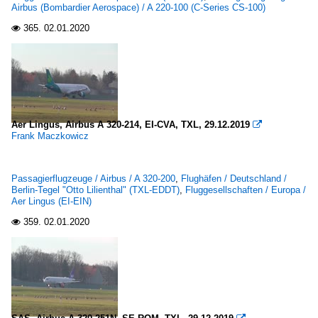
Airbus (Bombardier Aerospace) / A 220-100 (C-Series CS-100)
365.
02.01.2020

Aer Lingus, Airbus A 320-214, EI-CVA, TXL, 29.12.2019

Frank Maczkowicz
Passagierflugzeuge / Airbus / A 320-200
,
Flughäfen / Deutschland /
Berlin-Tegel "Otto Lilienthal" (TXL-EDDT)
,
Fluggesellschaften / Europa /
Aer Lingus (EI-EIN)
359.
02.01.2020
