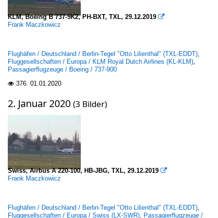
KLM, Boeing B 737-9K2, PH-BXT, TXL, 29.12.2019

Frank Maczkowicz
Flughäfen / Deutschland / Berlin-Tegel "Otto Lilienthal" (TXL-EDDT)
,
Fluggesellschaften / Europa / KLM Royal Dutch Airlines (KL-KLM)
,
Passagierflugzeuge / Boeing / 737-900
376.
01.01.2020

2. Januar 2020
(3 Bilder)
Swiss, Airbus A 220-100, HB-JBG, TXL, 29.12.2019

Frank Maczkowicz
Flughäfen / Deutschland / Berlin-Tegel "Otto Lilienthal" (TXL-EDDT)
,
Fluggesellschaften / Europa / Swiss (LX-SWR)
,
Passagierflugzeuge /