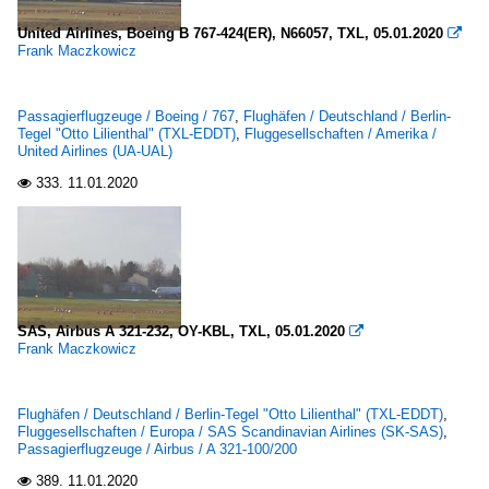
United Airlines, Boeing B 767-424(ER), N66057, TXL, 05.01.2020

Frank Maczkowicz
Passagierflugzeuge / Boeing / 767
,
Flughäfen / Deutschland / Berlin-
Tegel "Otto Lilienthal" (TXL-EDDT)
,
Fluggesellschaften / Amerika /
United Airlines (UA-UAL)
333.
11.01.2020

SAS, Airbus A 321-232, OY-KBL, TXL, 05.01.2020

Frank Maczkowicz
Flughäfen / Deutschland / Berlin-Tegel "Otto Lilienthal" (TXL-EDDT)
,
Fluggesellschaften / Europa / SAS Scandinavian Airlines (SK-SAS)
,
Passagierflugzeuge / Airbus / A 321-100/200
389.
11.01.2020
