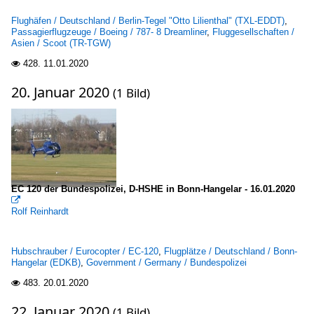
Flughäfen / Deutschland / Berlin-Tegel "Otto Lilienthal" (TXL-EDDT)
,
Passagierflugzeuge / Boeing / 787- 8 Dreamliner
,
Fluggesellschaften /
Asien / Scoot (TR-TGW)
428.
11.01.2020

20. Januar 2020
(1 Bild)
EC 120 der Bundespolizei, D-HSHE in Bonn-Hangelar - 16.01.2020

Rolf Reinhardt
Hubschrauber / Eurocopter / EC-120
,
Flugplätze / Deutschland / Bonn-
Hangelar (EDKB)
,
Government / Germany / Bundespolizei
483.
20.01.2020

22. Januar 2020
(1 Bild)