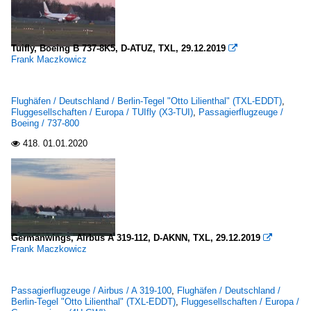
Tuifly, Boeing B 737-8K5, D-ATUZ, TXL, 29.12.2019

Frank Maczkowicz
Flughäfen / Deutschland / Berlin-Tegel "Otto Lilienthal" (TXL-EDDT)
,
Fluggesellschaften / Europa / TUIfly (X3-TUI)
,
Passagierflugzeuge /
Boeing / 737-800
418.
01.01.2020

Germanwings, Airbus A 319-112, D-AKNN, TXL, 29.12.2019

Frank Maczkowicz
Passagierflugzeuge / Airbus / A 319-100
,
Flughäfen / Deutschland /
Berlin-Tegel "Otto Lilienthal" (TXL-EDDT)
,
Fluggesellschaften / Europa /