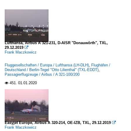
Lufthansa, Airbus A 321-231, D-AISR "Donauwörth", TXL,
29.12.2019

Frank Maczkowicz
Fluggesellschaften / Europa / Lufthansa (LH-DLH)
,
Flughäfen /
Deutschland / Berlin-Tegel "Otto Lilienthal" (TXL-EDDT)
,
Passagierflugzeuge / Airbus / A 321-100/200
451.
01.01.2020

Easyjet Europe, Airbus A 320-214, OE-IZB, TXL, 29.12.2019

Frank Maczkowicz