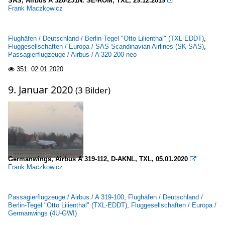
SAS, Airbus A 320-251N. SE-ROM, TXL, 29.12.2019

Frank Maczkowicz
Flughäfen / Deutschland / Berlin-Tegel "Otto Lilienthal" (TXL-EDDT)
,
Fluggesellschaften / Europa / SAS Scandinavian Airlines (SK-SAS)
,
Passagierflugzeuge / Airbus / A 320-200 neo
351.
02.01.2020

9. Januar 2020
(3 Bilder)
Germanwings, Airbus A 319-112, D-AKNL, TXL, 05.01.2020

Frank Maczkowicz
Passagierflugzeuge / Airbus / A 319-100
,
Flughäfen / Deutschland /
Berlin-Tegel "Otto Lilienthal" (TXL-EDDT)
,
Fluggesellschaften / Europa /
Germanwings (4U-GWI)