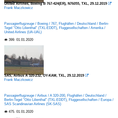
United Airlines, Boeing B 767-424(ER), N76055, TXL, 29.12.2019

Frank Maczkowicz
Passagierflugzeuge / Boeing / 767
,
Flughäfen / Deutschland / Berlin-
Tegel "Otto Lilienthal" (TXL-EDDT)
,
Fluggesellschaften / Amerika /
United Airlines (UA-UAL)
399.
01.01.2020

SAS, Airbus A 320-232, OY-KAM, TXL, 29.12.2019

Frank Maczkowicz
Passagierflugzeuge / Airbus / A 320-200
,
Flughäfen / Deutschland /
Berlin-Tegel "Otto Lilienthal" (TXL-EDDT)
,
Fluggesellschaften / Europa /
SAS Scandinavian Airlines (SK-SAS)
475.
01.01.2020
