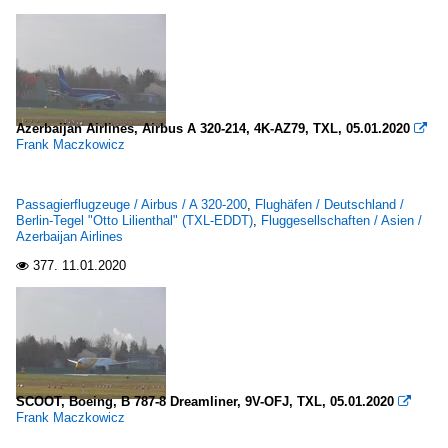
Azerbaijan Airlines, Airbus A 320-214, 4K-AZ79, TXL, 05.01.2020

Frank Maczkowicz
Passagierflugzeuge / Airbus / A 320-200
,
Flughäfen / Deutschland /
Berlin-Tegel "Otto Lilienthal" (TXL-EDDT)
,
Fluggesellschaften / Asien /
Azerbaijan Airlines
377.
11.01.2020

SCOOT, Boeing, B 787-8 Dreamliner, 9V-OFJ, TXL, 05.01.2020

Frank Maczkowicz