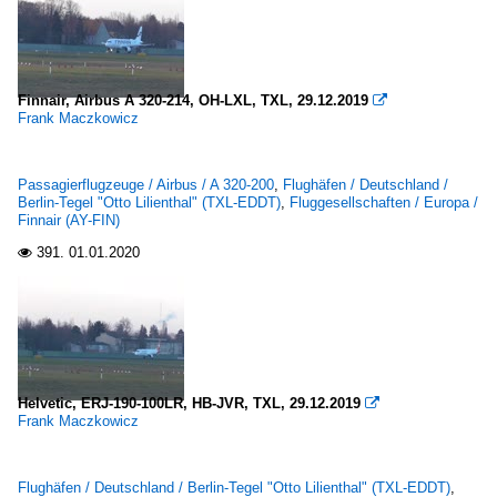
Finnair, Airbus A 320-214, OH-LXL, TXL, 29.12.2019

Frank Maczkowicz
Passagierflugzeuge / Airbus / A 320-200
,
Flughäfen / Deutschland /
Berlin-Tegel "Otto Lilienthal" (TXL-EDDT)
,
Fluggesellschaften / Europa /
Finnair (AY-FIN)
391.
01.01.2020

Helvetic, ERJ-190-100LR, HB-JVR, TXL, 29.12.2019

Frank Maczkowicz
Flughäfen / Deutschland / Berlin-Tegel "Otto Lilienthal" (TXL-EDDT)
,