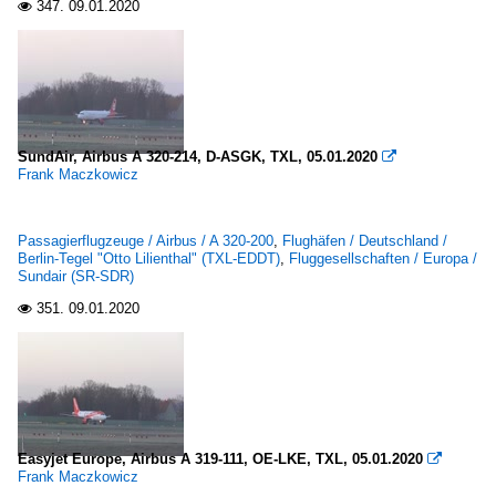
347.
09.01.2020

SundAir, Airbus A 320-214, D-ASGK, TXL, 05.01.2020

Frank Maczkowicz
Passagierflugzeuge / Airbus / A 320-200
,
Flughäfen / Deutschland /
Berlin-Tegel "Otto Lilienthal" (TXL-EDDT)
,
Fluggesellschaften / Europa /
Sundair (SR-SDR)
351.
09.01.2020

Easyjet Europe, Airbus A 319-111, OE-LKE, TXL, 05.01.2020

Frank Maczkowicz