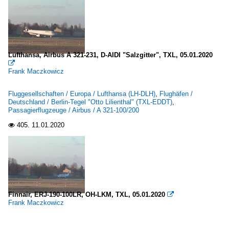
Lufthansa, Airbus A 321-231, D-AIDI "Salzgitter", TXL, 05.01.2020

Frank Maczkowicz
Fluggesellschaften / Europa / Lufthansa (LH-DLH)
,
Flughäfen /
Deutschland / Berlin-Tegel "Otto Lilienthal" (TXL-EDDT)
,
Passagierflugzeuge / Airbus / A 321-100/200
405.
11.01.2020

Finnair, ERJ-190-100LR, OH-LKM, TXL, 05.01.2020

Frank Maczkowicz