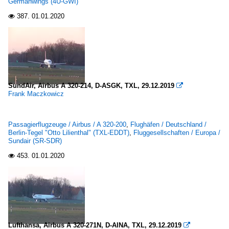
Germanwings (4U-GWI)
387.
01.01.2020

SundAir, Airbus A 320-214, D-ASGK, TXL, 29.12.2019

Frank Maczkowicz
Passagierflugzeuge / Airbus / A 320-200
,
Flughäfen / Deutschland /
Berlin-Tegel "Otto Lilienthal" (TXL-EDDT)
,
Fluggesellschaften / Europa /
Sundair (SR-SDR)
453.
01.01.2020

Lufthansa, Airbus A 320-271N, D-AINA, TXL, 29.12.2019
