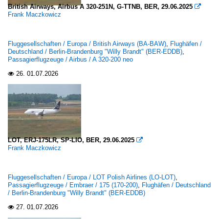
British Airways, Airbus A 320-251N, G-TTNB, BER, 29.06.2025

Frank Maczkowicz
Fluggesellschaften / Europa / British Airways (BA-BAW)
,
Flughäfen /
Deutschland / Berlin-Brandenburg "Willy Brandt" (BER-EDDB)
,
Passagierflugzeuge / Airbus / A 320-200 neo
26.
01.07.2026

LOT, ERJ-175LR, SP-LIO, BER, 29.06.2025

Frank Maczkowicz
Fluggesellschaften / Europa / LOT Polish Airlines (LO-LOT)
,
Passagierflugzeuge / Embraer / 175 (170-200)
,
Flughäfen / Deutschland
/ Berlin-Brandenburg "Willy Brandt" (BER-EDDB)
27.
01.07.2026
