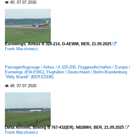
40.
07.07.2026

Eurowings, Airbus A 320-214, D-AEWM, BER, 21.09.2025

Frank Maczkowicz
Passagierflugzeuge / Airbus / A 320-200
,
Fluggesellschaften / Europa /
Eurowings (EW-EWG)
,
Flughäfen / Deutschland / Berlin-Brandenburg
"Willy Brandt" (BER-EDDB)
48.
07.07.2026

Delta Airlines, Boeing B 767-432(ER), N828MH, BER, 21.09.2025

Frank Maczkowicz