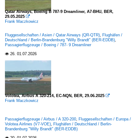
Qatar Airways, Boeing B 787-9 Dreamliner, A7-BHU, BER,
29.05.2025

Frank Maczkowicz
Fluggesellschaften / Asien / Qatar Airways (QR-QTR)
,
Flughäfen /
Deutschland / Berlin-Brandenburg "Willy Brandt" (BER-EDDB)
,
Passagierflugzeuge / Boeing / 787- 9 Dreamliner
26.
01.07.2026

Volotea, Airbus A 320-214, EC-NQN, BER, 29.06.2025

Frank Maczkowicz
Passagierflugzeuge / Airbus / A 320-200
,
Fluggesellschaften / Europa /
Volotea Airlines (V7-VOE)
,
Flughäfen / Deutschland / Berlin-
Brandenburg "Willy Brandt" (BER-EDDB)
20.
01.07.2026
