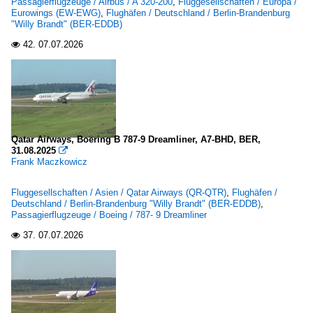
Passagierflugzeuge / Airbus / A 320-200
,
Fluggesellschaften / Europa /
Eurowings (EW-EWG)
,
Flughäfen / Deutschland / Berlin-Brandenburg
"Willy Brandt" (BER-EDDB)
42.
07.07.2026

Qatar Airways, Boering B 787-9 Dreamliner, A7-BHD, BER,
31.08.2025

Frank Maczkowicz
Fluggesellschaften / Asien / Qatar Airways (QR-QTR)
,
Flughäfen /
Deutschland / Berlin-Brandenburg "Willy Brandt" (BER-EDDB)
,
Passagierflugzeuge / Boeing / 787- 9 Dreamliner
37.
07.07.2026
