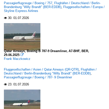
Passagierflugzeuge / Boeing / 757
,
Flughäfen / Deutschland / Berlin-
Brandenburg "Willy Brandt" (BER-EDDB)
,
Fluggesellschaften / Europa /
Skyline Express Airlines
30.
01.07.2026

Qatar Airways, Boeing B 787-9 Dreamliner, A7-BHF, BER,
29.06.2025

Frank Maczkowicz
Fluggesellschaften / Asien / Qatar Airways (QR-QTR)
,
Flughäfen /
Deutschland / Berlin-Brandenburg "Willy Brandt" (BER-EDDB)
,
Passagierflugzeuge / Boeing / 787- 9 Dreamliner
23.
01.07.2026
