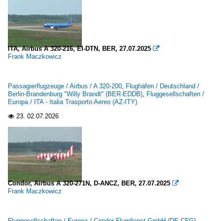
ITA, Airbus A 320-216, EI-DTN, BER, 27.07.2025

Frank Maczkowicz
Passagierflugzeuge / Airbus / A 320-200
,
Flughäfen / Deutschland /
Berlin-Brandenburg "Willy Brandt" (BER-EDDB)
,
Fluggesellschaften /
Europa / ITA - Italia Trasporto Aereo (AZ-ITY)
23.
02.07.2026

Condor, Airbus A 320-271N, D-ANCZ, BER, 27.07.2025

Frank Maczkowicz
Fluggesellschaften / Europa / Condor Flugdienst GmbH (DE-CFG)
,