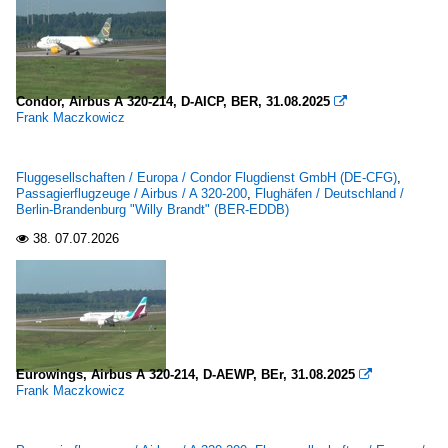
Condor, Airbus A 320-214, D-AICP, BER, 31.08.2025

Frank Maczkowicz
Fluggesellschaften / Europa / Condor Flugdienst GmbH (DE-CFG)
,
Passagierflugzeuge / Airbus / A 320-200
,
Flughäfen / Deutschland /
Berlin-Brandenburg "Willy Brandt" (BER-EDDB)
38.
07.07.2026

Eurowings, Airbus A 320-214, D-AEWP, BEr, 31.08.2025

Frank Maczkowicz