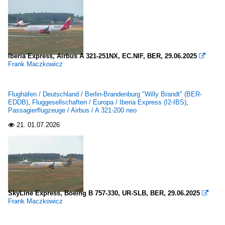
Iberia Express, Airbus A 321-251NX, EC.NIF, BER, 29.06.2025

Frank Maczkowicz
Flughäfen / Deutschland / Berlin-Brandenburg "Willy Brandt" (BER-
EDDB)
,
Fluggesellschaften / Europa / Iberia Express (I2-IBS)
,
Passagierflugzeuge / Airbus / A 321-200 neo
21.
01.07.2026

SkyLine Express, Boeing B 757-330, UR-SLB, BER, 29.06.2025

Frank Maczkowicz