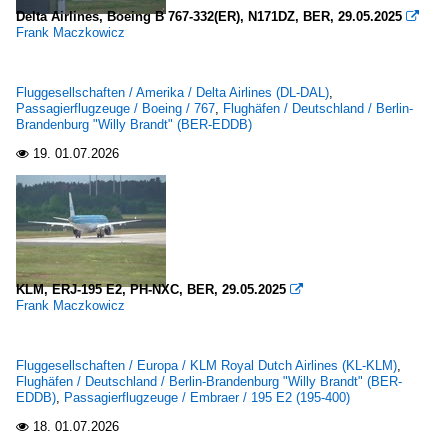
Delta Airlines, Boeing B 767-332(ER), N171DZ, BER, 29.05.2025

Frank Maczkowicz
Fluggesellschaften / Amerika / Delta Airlines (DL-DAL)
,
Passagierflugzeuge / Boeing / 767
,
Flughäfen / Deutschland / Berlin-
Brandenburg "Willy Brandt" (BER-EDDB)
19.
01.07.2026

KLM, ERJ-195 E2, PH-NXC, BER, 29.05.2025

Frank Maczkowicz
Fluggesellschaften / Europa / KLM Royal Dutch Airlines (KL-KLM)
,
Flughäfen / Deutschland / Berlin-Brandenburg "Willy Brandt" (BER-
EDDB)
,
Passagierflugzeuge / Embraer / 195 E2 (195-400)
18.
01.07.2026
