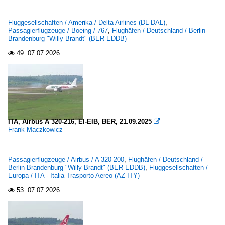
Fluggesellschaften / Amerika / Delta Airlines (DL-DAL)
,
Passagierflugzeuge / Boeing / 767
,
Flughäfen / Deutschland / Berlin-
Brandenburg "Willy Brandt" (BER-EDDB)
49.
07.07.2026

ITA, Airbus A 320-216, EI-EIB, BER, 21.09.2025

Frank Maczkowicz
Passagierflugzeuge / Airbus / A 320-200
,
Flughäfen / Deutschland /
Berlin-Brandenburg "Willy Brandt" (BER-EDDB)
,
Fluggesellschaften /
Europa / ITA - Italia Trasporto Aereo (AZ-ITY)
53.
07.07.2026
