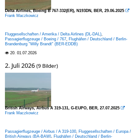
Delta Airlines, Boeing B 767-332(ER), N193DN, BER, 29.06.2025

Frank Maczkowicz
Fluggesellschaften / Amerika / Delta Airlines (DL-DAL)
,
Passagierflugzeuge / Boeing / 767
,
Flughäfen / Deutschland / Berlin-
Brandenburg "Willy Brandt" (BER-EDDB)
20.
01.07.2026

2. Juli 2026
(9 Bilder)
British Airways, Airbus A 319-131, G-EUPO, BER, 27.07.2025

Frank Maczkowicz
Passagierflugzeuge / Airbus / A 319-100
,
Fluggesellschaften / Europa /
British Airways (BA-BAW)
,
Flughäfen / Deutschland / Berlin-