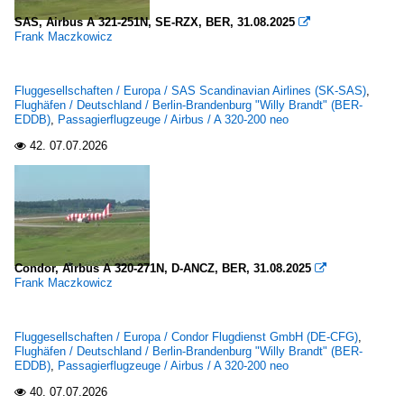
SAS, Airbus A 321-251N, SE-RZX, BER, 31.08.2025

Frank Maczkowicz
Fluggesellschaften / Europa / SAS Scandinavian Airlines (SK-SAS)
,
Flughäfen / Deutschland / Berlin-Brandenburg "Willy Brandt" (BER-
EDDB)
,
Passagierflugzeuge / Airbus / A 320-200 neo
42.
07.07.2026

Condor, Airbus A 320-271N, D-ANCZ, BER, 31.08.2025

Frank Maczkowicz
Fluggesellschaften / Europa / Condor Flugdienst GmbH (DE-CFG)
,
Flughäfen / Deutschland / Berlin-Brandenburg "Willy Brandt" (BER-
EDDB)
,
Passagierflugzeuge / Airbus / A 320-200 neo
40.
07.07.2026
