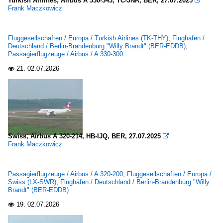
Turkish Airlines, Airbus A 330-343, TC-JNR, BER, 27.07.2025

Frank Maczkowicz
Fluggesellschaften / Europa / Turkish Airlines (TK-THY)
,
Flughäfen /
Deutschland / Berlin-Brandenburg "Willy Brandt" (BER-EDDB)
,
Passagierflugzeuge / Airbus / A 330-300
21.
02.07.2026

Swiss, Airbus A 320-214, HB-IJQ, BER, 27.07.2025

Frank Maczkowicz
Passagierflugzeuge / Airbus / A 320-200
,
Fluggesellschaften / Europa /
Swiss (LX-SWR)
,
Flughäfen / Deutschland / Berlin-Brandenburg "Willy
Brandt" (BER-EDDB)
19.
02.07.2026
