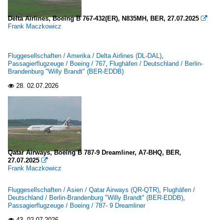
Delta Airlines, Boeing B 767-432(ER), N835MH, BER, 27.07.2025

Frank Maczkowicz
Fluggesellschaften / Amerika / Delta Airlines (DL-DAL)
,
Passagierflugzeuge / Boeing / 767
,
Flughäfen / Deutschland / Berlin-
Brandenburg "Willy Brandt" (BER-EDDB)
28.
02.07.2026

Qatar Airways, Boeing B 787-9 Dreamliner, A7-BHQ, BER,
27.07.2025

Frank Maczkowicz
Fluggesellschaften / Asien / Qatar Airways (QR-QTR)
,
Flughäfen /
Deutschland / Berlin-Brandenburg "Willy Brandt" (BER-EDDB)
,
Passagierflugzeuge / Boeing / 787- 9 Dreamliner
43.
02.07.2026
