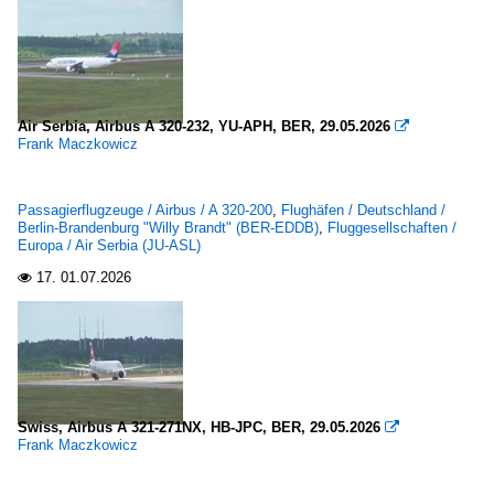
Air Serbia, Airbus A 320-232, YU-APH, BER, 29.05.2026

Frank Maczkowicz
Passagierflugzeuge / Airbus / A 320-200
,
Flughäfen / Deutschland /
Berlin-Brandenburg "Willy Brandt" (BER-EDDB)
,
Fluggesellschaften /
Europa / Air Serbia (JU-ASL)
17.
01.07.2026

Swiss, Airbus A 321-271NX, HB-JPC, BER, 29.05.2026

Frank Maczkowicz