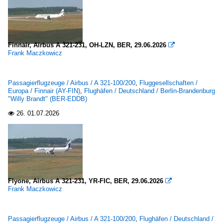
Finnair, Airbus A 321-231, OH-LZN, BER, 29.06.2026

Frank Maczkowicz
Passagierflugzeuge / Airbus / A 321-100/200
,
Fluggesellschaften /
Europa / Finnair (AY-FIN)
,
Flughäfen / Deutschland / Berlin-Brandenburg
"Willy Brandt" (BER-EDDB)
26.
01.07.2026

Flyone, Airbus A 321-231, YR-FIC, BER, 29.06.2026

Frank Maczkowicz
Passagierflugzeuge / Airbus / A 321-100/200
,
Flughäfen / Deutschland /