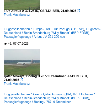
TAP, Airbus A 321-251N, CS-TJJ, BER, 21.09.2025

Frank Maczkowicz
Fluggesellschaften / Europa / TAP - Air Portugal (TP-TAP)
,
Flughäfen /
Deutschland / Berlin-Brandenburg "Willy Brandt" (BER-EDDB)
,
Passagierflugzeuge / Airbus / A 321-200 neo
46.
07.07.2026

Qatar Airways, Boeing B 787-9 Dreamliner, A7-BHN, BER,
21.09.2015

Frank Maczkowicz
Fluggesellschaften / Asien / Qatar Airways (QR-QTR)
,
Flughäfen /
Deutschland / Berlin-Brandenburg "Willy Brandt" (BER-EDDB)
,
Passagierflugzeuge / Boeing / 787- 9 Dreamliner