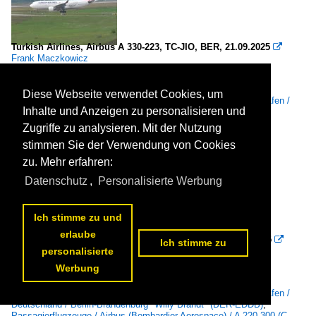
Turkish Airlines, Airbus A 330-223, TC-JIO, BER, 21.09.2025

Frank Maczkowicz
Diese Webseite verwendet Cookies, um
Fluggesellschaften / Europa / Turkish Airlines (TK-THY)
,
Flughäfen /
Inhalte und Anzeigen zu personalisieren und
Deutschland / Berlin-Brandenburg "Willy Brandt" (BER-EDDB)
,
Passagierflugzeuge / Airbus / A 330-200
Zugriffe zu analysieren. Mit der Nutzung
50.
07.07.2026

stimmen Sie der Verwendung von Cookies
zu. Mehr erfahren:
Datenschutz
,
Personalisierte Werbung
Ich stimme zu und
erlaube
Croatia Airlines, Airbus A 220-371, 9A-CAL, BER, 21.09.2025

Ich stimme zu
Frank Maczkowicz
personalisierte
Werbung
Fluggesellschaften / Europa / Croatia Airlines (OU-CTN)
,
Flughäfen /
Deutschland / Berlin-Brandenburg "Willy Brandt" (BER-EDDB)
,
Passagierflugzeuge / Airbus (Bombardier Aerospace) / A 220-300 (C-