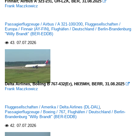
Finnair, Airbus A 321-231, OH-LZK, BER, 31.08.2025

Frank Maczkowicz
Passagierflugzeuge / Airbus / A 321-100/200
,
Fluggesellschaften /
Europa / Finnair (AY-FIN)
,
Flughäfen / Deutschland / Berlin-Brandenburg
"Willy Brandt" (BER-EDDB)
43.
07.07.2026

Delta Airlines, Boeing B 767-432(Er), H835MH, BERR, 31.08.2025

Frank Maczkowicz
Fluggesellschaften / Amerika / Delta Airlines (DL-DAL)
,
Passagierflugzeuge / Boeing / 767
,
Flughäfen / Deutschland / Berlin-
Brandenburg "Willy Brandt" (BER-EDDB)
42.
07.07.2026
