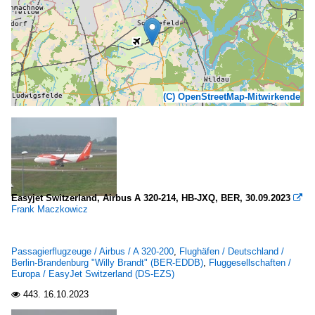
(C) OpenStreetMap-Mitwirkende
Easyjet Switzerland, Airbus A 320-214, HB-JXQ, BER, 30.09.2023

Frank Maczkowicz
Passagierflugzeuge / Airbus / A 320-200
,
Flughäfen / Deutschland /
Berlin-Brandenburg "Willy Brandt" (BER-EDDB)
,
Fluggesellschaften /
Europa / EasyJet Switzerland (DS-EZS)
443.
16.10.2023
