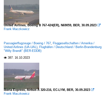
United Airlines, Boeing B 767-424(ER), N69059, BER, 30.09.2023

Frank Maczkowicz
Passagierflugzeuge / Boeing / 767
,
Fluggesellschaften / Amerika /
United Airlines (UA-UAL)
,
Flughäfen / Deutschland / Berlin-Brandenburg
"Willy Brandt" (BER-EDDB)
387.
16.10.2023

Iberia Express, Airbus A 320-216, EC-LYM, BER, 30.09.2023

Frank Maczkowicz