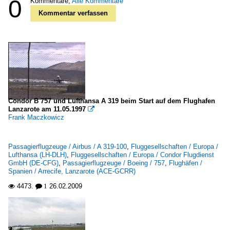
0
Kommentare,
Alle Kommentare
Kommentar verfassen
Condor B 757 und Lufthansa A 319 beim Start auf dem Flughafen
Lanzarote am 11.05.1997

Frank Maczkowicz
Passagierflugzeuge / Airbus / A 319-100
,
Fluggesellschaften / Europa /
Lufthansa (LH-DLH)
,
Fluggesellschaften / Europa / Condor Flugdienst
GmbH (DE-CFG)
,
Passagierflugzeuge / Boeing / 757
,
Flughäfen /
Spanien / Arrecife, Lanzarote (ACE-GCRR)
4473.
26.02.2009

 1