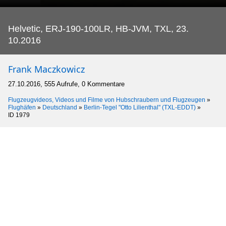
Helvetic, ERJ-190-100LR, HB-JVM, TXL, 23.
10.2016
Frank Maczkowicz
27.10.2016, 555 Aufrufe, 0 Kommentare
Flugzeugvideos, Videos und Filme von Hubschraubern und Flugzeugen
»
Flughäfen
»
Deutschland
»
Berlin-Tegel "Otto Lilienthal" (TXL-EDDT)
»
ID 1979