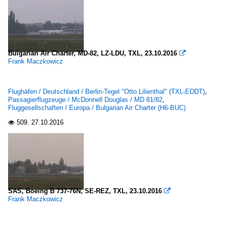
Bulgarian Air Charter, MD-82, LZ-LDU, TXL, 23.10.2016

Frank Maczkowicz
Flughäfen / Deutschland / Berlin-Tegel "Otto Lilienthal" (TXL-EDDT)
,
Passagierflugzeuge / McDonnell Douglas / MD 81/82
,
Fluggesellschaften / Europa / Bulgarian Air Charter (H6-BUC)
509.
27.10.2016

SAS, Boeing B 737-76N, SE-REZ, TXL, 23.10.2016

Frank Maczkowicz