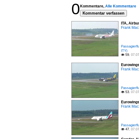
0
Kommentare,
Alle Kommentare
Kommentar verfassen
ITA, Airbu
Frank Mac
Passagierfl
ITY)
59.
07.0

Eurowings
Frank Mac
Passagierfl
53.
07.0

Eurowings
Frank Mac
Passagierfl
47.
07.0
