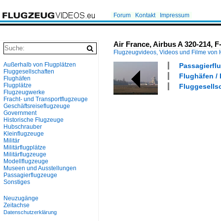
Forum
Kontakt
Impressum
Air France, Airbus A 320-214, 
Flugzeugvideos, Videos und Filme von
Außerhalb von Flugplätzen
Passagierflu
Fluggesellschaften
Flughäfen / 
Flughäfen
Flugplätze
Fluggesellsc
Flugzeugwerke
Fracht- und Transportflugzeuge
Geschäftsreiseflugzeuge
Government
Historische Flugzeuge
Hubschrauber
Kleinflugzeuge
Militär
Militärflugplätze
Militärflugzeuge
Modellflugzeuge
Museen und Ausstellungen
Passagierflugzeuge
Sonstiges
Neuzugänge
Zeitachse
Datenschutzerklärung