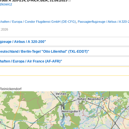
irbus A 320-214, D-AICP, BER, 31.08.2025

zkowicz
schaften / Europa / Condor Flugdienst GmbH (DE-CFG)
,
Passagierflugzeuge / Airbus / A 320-
7.2026
gzeuge / Airbus / A 320-200"
eutschland / Berlin-Tegel "Otto Lilienthal" (TXL-EDDT)"
haften / Europa / Air France (AF-AFR)"
 Reinickendorf