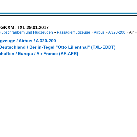
F-GKXM, TXL,29.01.2017
 Hubschraubern und Flugzeugen
»
Passagierflugzeuge
»
Airbus
»
A 320-200
»
Air 
gzeuge / Airbus / A 320-200
Deutschland / Berlin-Tegel "Otto Lilienthal" (TXL-EDDT)
haften / Europa / Air France (AF-AFR)