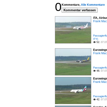
0
Kommentare,
Alle Kommentare
Kommentar verfassen
ITA, Airbu
Frank Mac
Passagierfl
ITY)
52.
07.0

Eurowings
Frank Mac
Passagierfl
48.
07.0

Eurowings
Frank Mac
Passagierfl
42.
07.0
