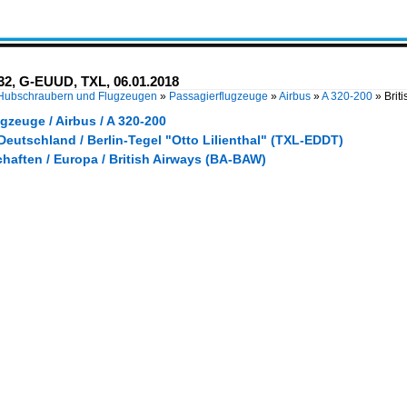
232, G-EUUD, TXL, 06.01.2018
 Hubschraubern und Flugzeugen
»
Passagierflugzeuge
»
Airbus
»
A 320-200
»
Brit
gzeuge / Airbus / A 320-200
Deutschland / Berlin-Tegel "Otto Lilienthal" (TXL-EDDT)
haften / Europa / British Airways (BA-BAW)