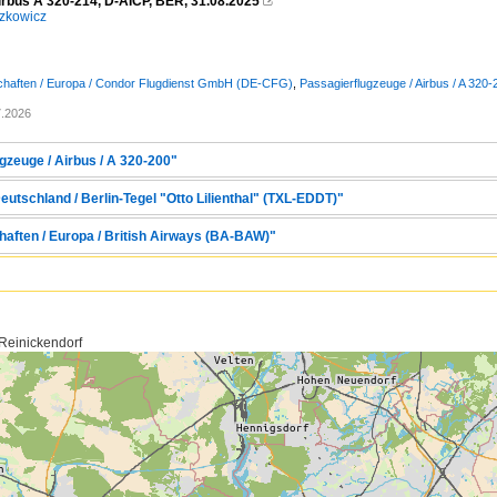
irbus A 320-214, D-AICP, BER, 31.08.2025

zkowicz
schaften / Europa / Condor Flugdienst GmbH (DE-CFG)
,
Passagierflugzeuge / Airbus / A 320-
7.2026
gzeuge / Airbus / A 320-200"
eutschland / Berlin-Tegel "Otto Lilienthal" (TXL-EDDT)"
haften / Europa / British Airways (BA-BAW)"
 Reinickendorf