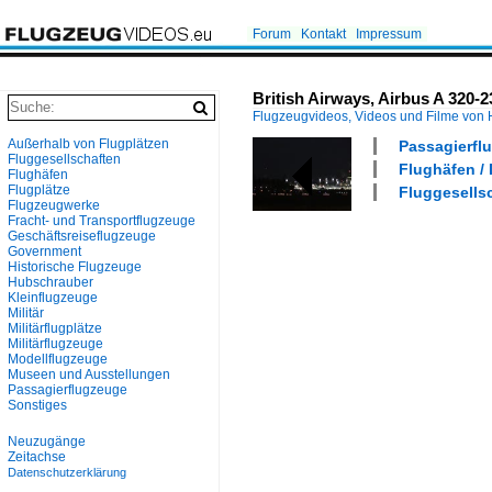
Forum
Kontakt
Impressum
British Airways, Airbus A 320-
Flugzeugvideos, Videos und Filme von
Außerhalb von Flugplätzen
Passagierflu
Fluggesellschaften
Flughäfen / 
Flughäfen
Flugplätze
Fluggesellsc
Flugzeugwerke
Fracht- und Transportflugzeuge
Geschäftsreiseflugzeuge
Government
Historische Flugzeuge
Hubschrauber
Kleinflugzeuge
Militär
Militärflugplätze
Militärflugzeuge
Modellflugzeuge
Museen und Ausstellungen
Passagierflugzeuge
Sonstiges
Neuzugänge
Zeitachse
Datenschutzerklärung