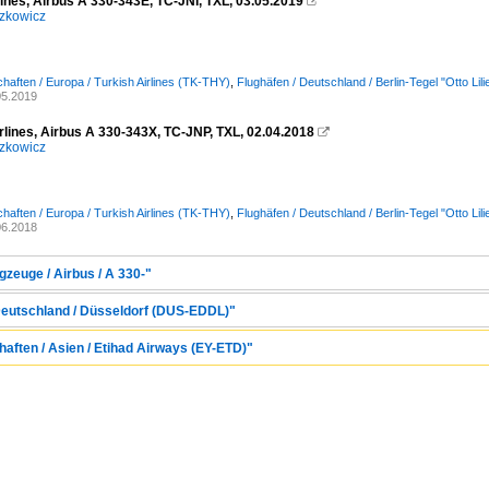
lines, Airbus A 330-343E, TC-JNI, TXL, 03.05.2019

zkowicz
chaften / Europa / Turkish Airlines (TK-THY)
,
Flughäfen / Deutschland / Berlin-Tegel "Otto Li
05.2019
rlines, Airbus A 330-343X, TC-JNP, TXL, 02.04.2018

zkowicz
chaften / Europa / Turkish Airlines (TK-THY)
,
Flughäfen / Deutschland / Berlin-Tegel "Otto Li
06.2018
zeuge / Airbus / A 330-"
 Deutschland / Düsseldorf (DUS-EDDL)"
aften / Asien / Etihad Airways (EY-ETD)"