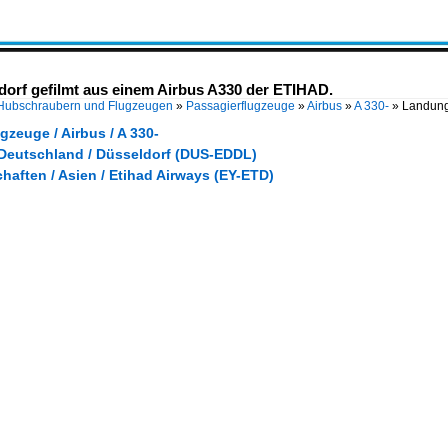
dorf gefilmt aus einem Airbus A330 der ETIHAD.
 Hubschraubern und Flugzeugen
»
Passagierflugzeuge
»
Airbus
»
A 330-
»
Landung
gzeuge / Airbus / A 330-
 Deutschland / Düsseldorf (DUS-EDDL)
haften / Asien / Etihad Airways (EY-ETD)