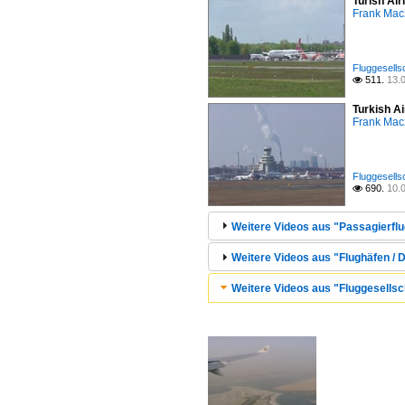
Turish Air
Frank Mac
Fluggesells
511.
13.

Turkish Ai
Frank Mac
Fluggesells
690.
10.

Weitere Videos aus "Passagierflug
Weitere Videos aus "Flughäfen /
Weitere Videos aus "Fluggesellsch