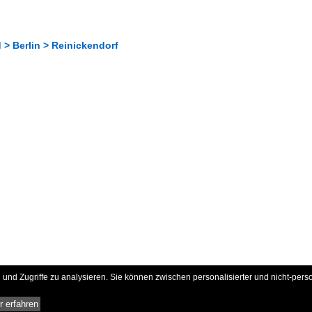
> Berlin > Reinickendorf
und Zugriffe zu analysieren. Sie können zwischen personalisierter und nicht-pers
 erfahren