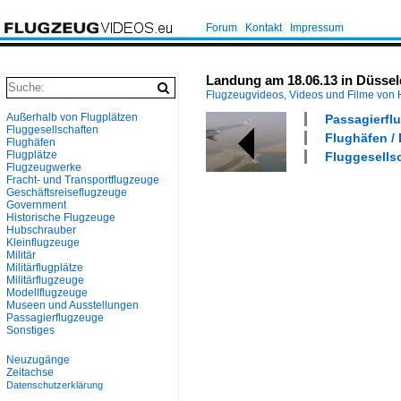
Forum
Kontakt
Impressum
Landung am 18.06.13 in Düssel
Flugzeugvideos, Videos und Filme von
Außerhalb von Flugplätzen
Passagierflu
Fluggesellschaften
Flughäfen /
Flughäfen
Flugplätze
Fluggesellsc
Flugzeugwerke
Fracht- und Transportflugzeuge
Geschäftsreiseflugzeuge
Government
Historische Flugzeuge
Hubschrauber
Kleinflugzeuge
Militär
Militärflugplätze
Militärflugzeuge
Modellflugzeuge
Museen und Ausstellungen
Passagierflugzeuge
Sonstiges
Neuzugänge
Zeitachse
Datenschutzerklärung