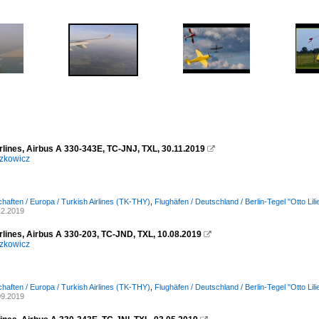
rlines, Airbus A 330-343E, TC-JNJ, TXL, 30.11.2019

zkowicz
chaften / Europa / Turkish Airlines (TK-THY)
,
Flughäfen / Deutschland / Berlin-Tegel "Otto Li
12.2019
rlines, Airbus A 330-203, TC-JND, TXL, 10.08.2019

zkowicz
chaften / Europa / Turkish Airlines (TK-THY)
,
Flughäfen / Deutschland / Berlin-Tegel "Otto Li
09.2019