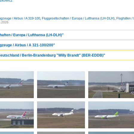
zkowicz
ugzeuge / Airbus / A 319-100
,
Fluggesellschaften / Europa / Lufthansa (LH-DLH)
,
Flughäfen /
4.2026
haften / Europa / Lufthansa (LH-DLH)"
gzeuge / Airbus / A 321-100/200"
Deutschland / Berlin-Brandenburg "Willy Brandt" (BER-EDDB)"