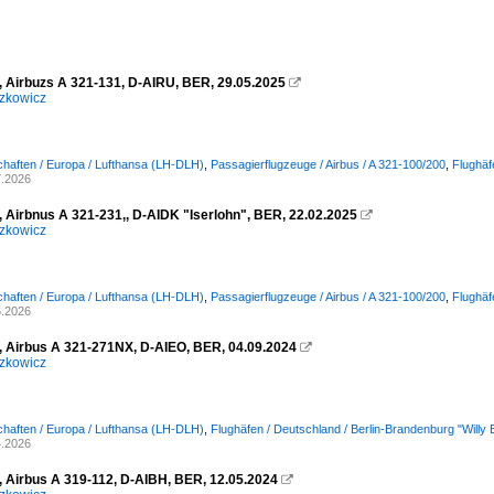
, Airbuzs A 321-131, D-AIRU, BER, 29.05.2025

zkowicz
chaften / Europa / Lufthansa (LH-DLH)
,
Passagierflugzeuge / Airbus / A 321-100/200
,
Flughäf
7.2026
, Airbnus A 321-231,, D-AIDK "Iserlohn", BER, 22.02.2025

zkowicz
chaften / Europa / Lufthansa (LH-DLH)
,
Passagierflugzeuge / Airbus / A 321-100/200
,
Flughäf
6.2026
, Airbus A 321-271NX, D-AIEO, BER, 04.09.2024

zkowicz
chaften / Europa / Lufthansa (LH-DLH)
,
Flughäfen / Deutschland / Berlin-Brandenburg "Will
4.2026
, Airbus A 319-112, D-AIBH, BER, 12.05.2024
