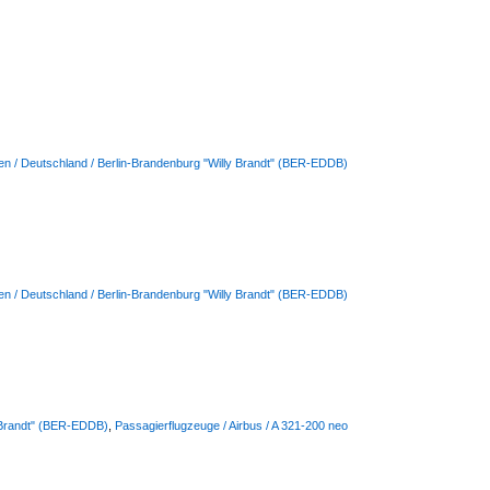
en / Deutschland / Berlin-Brandenburg "Willy Brandt" (BER-EDDB)
en / Deutschland / Berlin-Brandenburg "Willy Brandt" (BER-EDDB)
y Brandt" (BER-EDDB)
,
Passagierflugzeuge / Airbus / A 321-200 neo