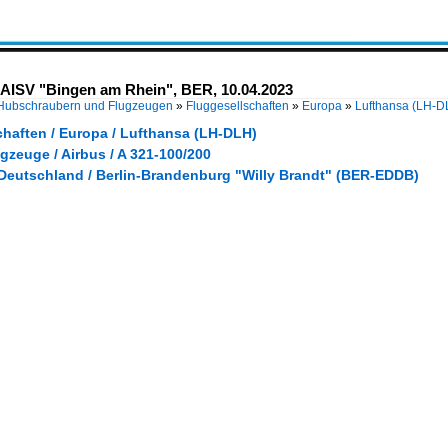
D-AISV "Bingen am Rhein", BER, 10.04.2023
 Hubschraubern und Flugzeugen
»
Fluggesellschaften
»
Europa
»
Lufthansa (LH-D
chaften / Europa / Lufthansa (LH-DLH)
gzeuge / Airbus / A 321-100/200
 Deutschland / Berlin-Brandenburg "Willy Brandt" (BER-EDDB)