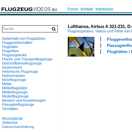
Forum
Kontakt
Impressum
Lufthansa, Airbus A 321-231, 
Flugzeugvideos, Videos und Filme von
Außerhalb von Flugplätzen
Fluggesells
Fluggesellschaften
Passagierflu
Flughäfen
Flugplätze
Flughäfen /
Flugzeugwerke
Fracht- und Transportflugzeuge
Geschäftsreiseflugzeuge
Government
Historische Flugzeuge
Hubschrauber
Kleinflugzeuge
Militär
Militärflugplätze
Militärflugzeuge
Modellflugzeuge
Museen und Ausstellungen
Passagierflugzeuge
Sonstiges
Neuzugänge
Zeitachse
Datenschutzerklärung