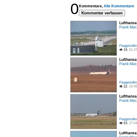
0
Kommentare,
Alle Kommentare
Kommentar verfassen
Lufthansa
Frank Mac
Fluggesells
19.
01.0

Lufthansa
Frank Mac
Fluggesells
22.
29.0

Lufthansa
Frank Mac
Fluggesells
53.
27.0

Lufthansa