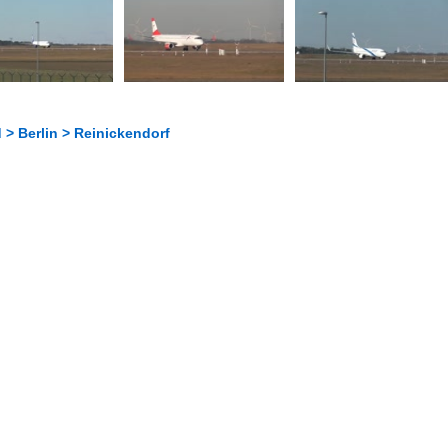
> Berlin > Reinickendorf