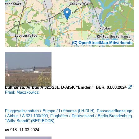
(C) OpenStreetMap-Mitwirkende
Lufthansa, Airbus A 321-231, D-AISK "Emden", BER, 03.03.2024

Frank Maczkowicz
Fluggesellschaften / Europa / Lufthansa (LH-DLH)
,
Passagierflugzeuge
/ Airbus / A 321-100/200
,
Flughäfen / Deutschland / Berlin-Brandenburg
"Willy Brandt" (BER-EDDB)
918.
11.03.2024
