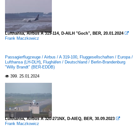
Lufthansa, Airbus A 319-114, D-AILH "Goch", BER, 20.01.2024

Frank Maczkowicz
Passagierflugzeuge / Airbus / A 319-100
,
Fluggesellschaften / Europa /
Lufthansa (LH-DLH)
,
Flughäfen / Deutschland / Berlin-Brandenburg
"Willy Brandt" (BER-EDDB)
399.
25.01.2024

Lufthansa, Airbus A 320-271NX, D-AIEQ, BER, 30.09.2023

Frank Maczkowicz