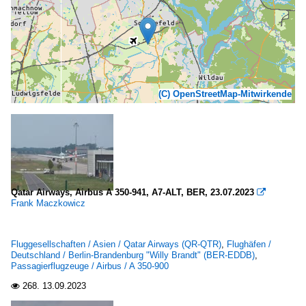
(C) OpenStreetMap-Mitwirkende
Qatar Airways, Airbus A 350-941, A7-ALT, BER, 23.07.2023

Frank Maczkowicz
Fluggesellschaften / Asien / Qatar Airways (QR-QTR)
,
Flughäfen /
Deutschland / Berlin-Brandenburg "Willy Brandt" (BER-EDDB)
,
Passagierflugzeuge / Airbus / A 350-900
268.
13.09.2023
