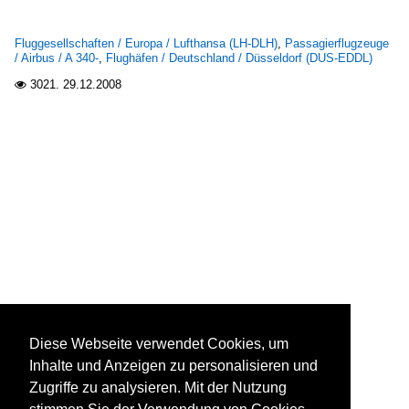
Fluggesellschaften / Europa / Lufthansa (LH-DLH)
,
Passagierflugzeuge
/ Airbus / A 340-
,
Flughäfen / Deutschland / Düsseldorf (DUS-EDDL)
3021.
29.12.2008

Diese Webseite verwendet Cookies, um
Inhalte und Anzeigen zu personalisieren und
Zugriffe zu analysieren. Mit der Nutzung