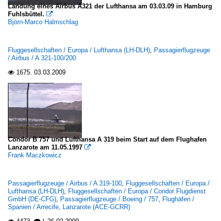
Landung eines Airbus A321 der Lufthansa am 03.03.09 in Hamburg
Fuhlsbüttel.

Björn-Marco Halmschlag
Fluggesellschaften / Europa / Lufthansa (LH-DLH)
,
Passagierflugzeuge
/ Airbus / A 321-100/200
1675.
03.03.2009

Condor B 757 und Lufthansa A 319 beim Start auf dem Flughafen
Lanzarote am 11.05.1997

Frank Maczkowicz
Passagierflugzeuge / Airbus / A 319-100
,
Fluggesellschaften / Europa /
Lufthansa (LH-DLH)
,
Fluggesellschaften / Europa / Condor Flugdienst
GmbH (DE-CFG)
,
Passagierflugzeuge / Boeing / 757
,
Flughäfen /
Spanien / Arrecife, Lanzarote (ACE-GCRR)