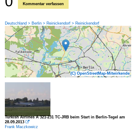
0
Kommentar verfassen
Deutschland > Berlin > Reinickendorf > Reinickendorf
(C) OpenStreetMap-Mitwirkende
Turkish Airlines A 321-231 TC-JRB beim Start in Berlin-Tegel am
28.09.2013

Frank Maczkowicz