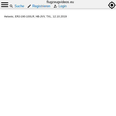
flugzeugvideos.eu
Suche
Registrieren
Login
Helvetic, ERJ-190-100LR, HB-JVV, TXL, 12.10.2019