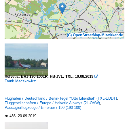
(C) OpenStreetMap-Mitwirkende
Helvetic, ERJ-190-100LR, HB-JVL, TXL, 10.08.2019

Frank Maczkowicz
Flughäfen / Deutschland / Berlin-Tegel "Otto Lilienthal" (TXL-EDDT)
,
Fluggesellschaften / Europa / Helvetic Airways (2L-OAW)
,
Passagierflugzeuge / Embraer / 190 (190-100)
436.
20.09.2019
