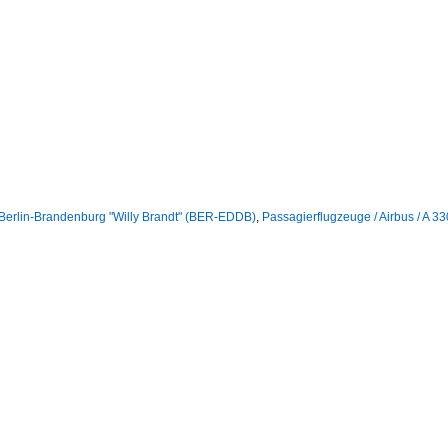
 Berlin-Brandenburg "Willy Brandt" (BER-EDDB)
,
Passagierflugzeuge / Airbus / A 3