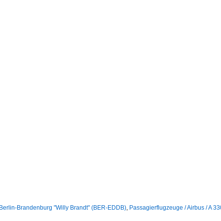
 Berlin-Brandenburg "Willy Brandt" (BER-EDDB)
,
Passagierflugzeuge / Airbus / A 3