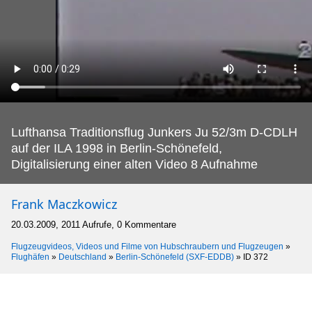
Lufthansa Traditionsflug Junkers Ju 52/3m D-CDLH
auf der ILA 1998 in Berlin-Schönefeld,
Digitalisierung einer alten Video 8 Aufnahme
Frank Maczkowicz
20.03.2009, 2011 Aufrufe, 0 Kommentare
Flugzeugvideos, Videos und Filme von Hubschraubern und Flugzeugen
»
Flughäfen
»
Deutschland
»
Berlin-Schönefeld (SXF-EDDB)
»
ID 372