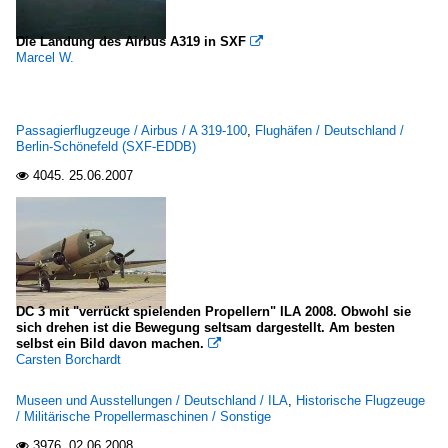
Die Landung des Airbus A319 in SXF

Marcel W.
Passagierflugzeuge / Airbus / A 319-100
,
Flughäfen / Deutschland /
Berlin-Schönefeld (SXF-EDDB)
4045.
25.06.2007

DC 3 mit "verrückt spielenden Propellern" ILA 2008. Obwohl sie
sich drehen ist die Bewegung seltsam dargestellt. Am besten
selbst ein Bild davon machen.

Carsten Borchardt
Museen und Ausstellungen / Deutschland / ILA
,
Historische Flugzeuge
/ Militärische Propellermaschinen / Sonstige
3976.
02.06.2008
