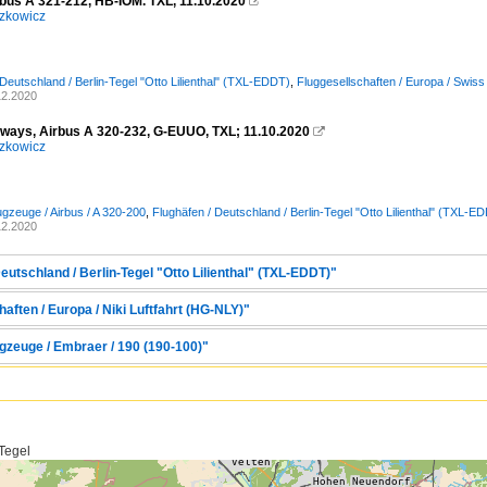
rbus A 321-212, HB-IOM. TXL, 11.10.2020

zkowicz
 Deutschland / Berlin-Tegel "Otto Lilienthal" (TXL-EDDT)
,
Fluggesellschaften / Europa / Swis
12.2020
irways, Airbus A 320-232, G-EUUO, TXL; 11.10.2020

zkowicz
ugzeuge / Airbus / A 320-200
,
Flughäfen / Deutschland / Berlin-Tegel "Otto Lilienthal" (TXL-E
12.2020
eutschland / Berlin-Tegel "Otto Lilienthal" (TXL-EDDT)"
aften / Europa / Niki Luftfahrt (HG-NLY)"
gzeuge / Embraer / 190 (190-100)"
 Tegel