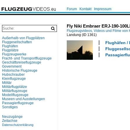
Forum
Kontakt
Impressum
Fly Niki Embraer ERJ-190-100L
Flugzeugvideos, Videos und Filme von
Landung
(ID 1361)
Außerhalb von Flugplätzen
Fluggesellschaften
Flughäfen / 
Flughäfen
Fluggesellsc
Flugplätze
Flugzeugwerke
Passagierflu
Fracht- und Transportflugzeuge
Geschäftsreiseflugzeuge
Government
Historische Flugzeuge
Hubschrauber
Kleinflugzeuge
Militär
Militärflugplätze
Militärflugzeuge
Modellflugzeuge
Museen und Ausstellungen
Passagierflugzeuge
Sonstiges
Neuzugänge
Zeitachse
Datenschutzerklärung