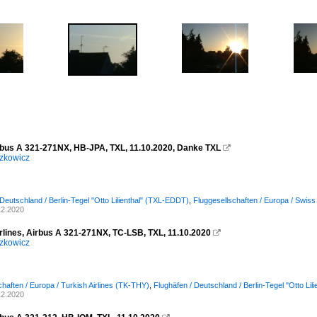
rbus A 321-271NX, HB-JPA, TXL, 11.10.2020, Danke TXL

zkowicz
 Deutschland / Berlin-Tegel "Otto Lilienthal" (TXL-EDDT)
,
Fluggesellschaften / Europa / Swis
12.2020
irlines, Airbus A 321-271NX, TC-LSB, TXL, 11.10.2020

zkowicz
chaften / Europa / Turkish Airlines (TK-THY)
,
Flughäfen / Deutschland / Berlin-Tegel "Otto Li
12.2020