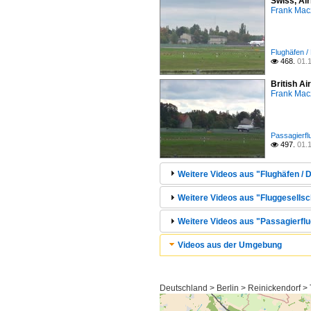
Swiss, Ai
Frank Mac
Flughäfen /
468.
01.

British A
Frank Mac
Passagierfl
497.
01.

Weitere Videos aus "Flughäfen / D
Weitere Videos aus "Fluggesellsch
Weitere Videos aus "Passagierflu
Videos aus der Umgebung
Deutschland > Berlin > Reinickendorf >