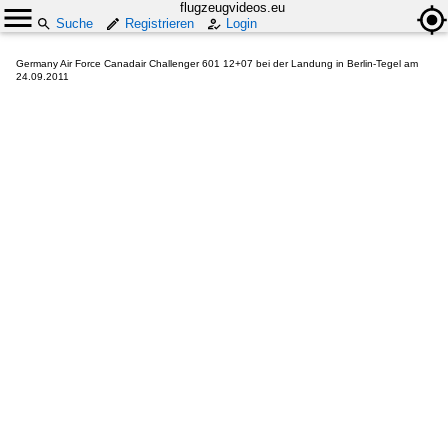
flugzeugvideos.eu
Suche
Registrieren
Login
Germany Air Force Canadair Challenger 601 12+07 bei der Landung in Berlin-Tegel am
24.09.2011