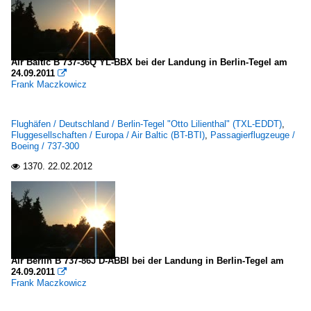
Air Baltic B 737-36Q YL-BBX bei der Landung in Berlin-Tegel am
24.09.2011

Frank Maczkowicz
Flughäfen / Deutschland / Berlin-Tegel "Otto Lilienthal" (TXL-EDDT)
,
Fluggesellschaften / Europa / Air Baltic (BT-BTI)
,
Passagierflugzeuge /
Boeing / 737-300
1370.
22.02.2012

Air Berlin B 737-86J D-ABBI bei der Landung in Berlin-Tegel am
24.09.2011

Frank Maczkowicz