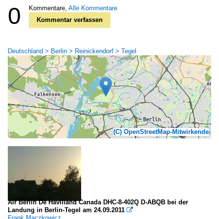
0
Kommentare,
Alle Kommentare
Kommentar verfassen
Deutschland > Berlin > Reinickendorf > Tegel
(C) OpenStreetMap-Mitwirkende
Air Berlin De Havilland Canada DHC-8-402Q D-ABQB bei der
Landung in Berlin-Tegel am 24.09.2011

Frank Maczkowicz