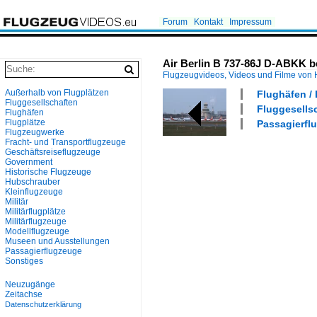
Forum
Kontakt
Impressum
Air Berlin B 737-86J D-ABKK be
Flugzeugvideos, Videos und Filme von
Außerhalb von Flugplätzen
Flughäfen / 
Fluggesellschaften
Fluggesellsc
Flughäfen
Flugplätze
Passagierflu
Flugzeugwerke
Fracht- und Transportflugzeuge
Geschäftsreiseflugzeuge
Government
Historische Flugzeuge
Hubschrauber
Kleinflugzeuge
Militär
Militärflugplätze
Militärflugzeuge
Modellflugzeuge
Museen und Ausstellungen
Passagierflugzeuge
Sonstiges
Neuzugänge
Zeitachse
Datenschutzerklärung