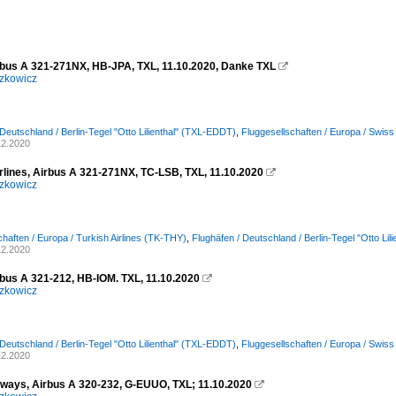
rbus A 321-271NX, HB-JPA, TXL, 11.10.2020, Danke TXL

zkowicz
 Deutschland / Berlin-Tegel "Otto Lilienthal" (TXL-EDDT)
,
Fluggesellschaften / Europa / Swis
12.2020
irlines, Airbus A 321-271NX, TC-LSB, TXL, 11.10.2020

zkowicz
chaften / Europa / Turkish Airlines (TK-THY)
,
Flughäfen / Deutschland / Berlin-Tegel "Otto Li
12.2020
rbus A 321-212, HB-IOM. TXL, 11.10.2020

zkowicz
 Deutschland / Berlin-Tegel "Otto Lilienthal" (TXL-EDDT)
,
Fluggesellschaften / Europa / Swis
12.2020
irways, Airbus A 320-232, G-EUUO, TXL; 11.10.2020
