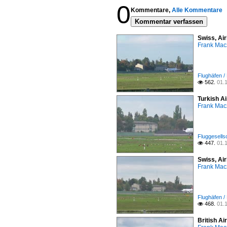
0
Kommentare,
Alle Kommentare
Kommentar verfassen
Swiss, Ai
Frank Mac
Flughäfen /
562.
01.

Turkish A
Frank Mac
Fluggesells
447.
01.

Swiss, Ai
Frank Mac
Flughäfen /
468.
01.

British A