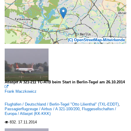
(C) OpenStreetMap-Mitwirkende
Atlasjet A 321-211 TC-ATB beim Start in Berlin-Tegel am 26.10.2014

Frank Maczkowicz
Flughäfen / Deutschland / Berlin-Tegel "Otto Lilienthal" (TXL-EDDT)
,
Passagierflugzeuge / Airbus / A 321-100/200
,
Fluggesellschaften /
Europa / Atlasjet (KK-KKK)
832.
17.11.2014
