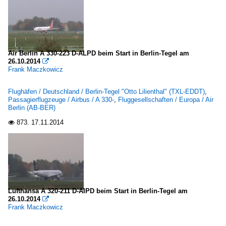
Air Berlin A 330-223 D-ALPD beim Start in Berlin-Tegel am
26.10.2014

Frank Maczkowicz
Flughäfen / Deutschland / Berlin-Tegel "Otto Lilienthal" (TXL-EDDT)
,
Passagierflugzeuge / Airbus / A 330-
,
Fluggesellschaften / Europa / Air
Berlin (AB-BER)
873.
17.11.2014

Lufthansa A 320-211 D-AIPD beim Start in Berlin-Tegel am
26.10.2014

Frank Maczkowicz