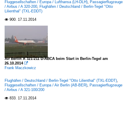
Fluggesellschaften / Europa / Lufthansa (LH-DLH)
,
Passagierflugzeuge
/ Airbus / A 320-200
,
Flughäfen / Deutschland / Berlin-Tegel "Otto
Lilienthal" (TXL-EDDT)
900.
17.11.2014

Air Berlin A 321-211 D-ABCA beim Start in Berlin-Tegel am
26.10.2014

Frank Maczkowicz
Flughäfen / Deutschland / Berlin-Tegel "Otto Lilienthal" (TXL-EDDT)
,
Fluggesellschaften / Europa / Air Berlin (AB-BER)
,
Passagierflugzeuge
/ Airbus / A 321-100/200
833.
17.11.2014
