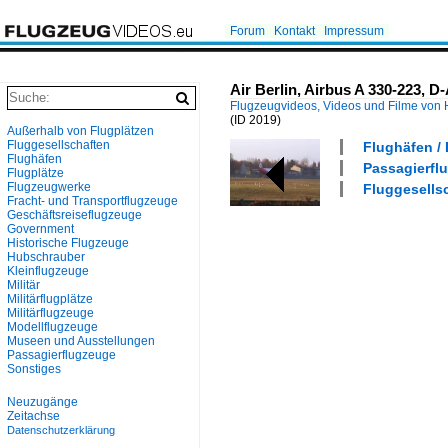
Forum
Kontakt
Impressum
Air Berlin, Airbus A 330-223, D
Flugzeugvideos, Videos und Filme von
(ID 2019)
Außerhalb von Flugplätzen
Fluggesellschaften
Flughäfen / 
Flughäfen
Passagierflu
Flugplätze
Flugzeugwerke
Fluggesellsc
Fracht- und Transportflugzeuge
Geschäftsreiseflugzeuge
Government
Historische Flugzeuge
Hubschrauber
Kleinflugzeuge
Militär
Militärflugplätze
Militärflugzeuge
Modellflugzeuge
Museen und Ausstellungen
Passagierflugzeuge
Sonstiges
Neuzugänge
Zeitachse
Datenschutzerklärung