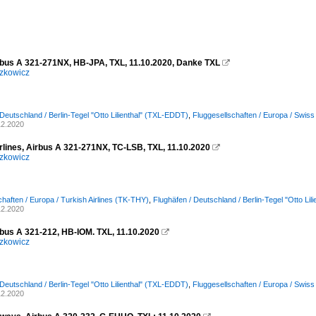
rbus A 321-271NX, HB-JPA, TXL, 11.10.2020, Danke TXL

zkowicz
 Deutschland / Berlin-Tegel "Otto Lilienthal" (TXL-EDDT)
,
Fluggesellschaften / Europa / Swis
12.2020
irlines, Airbus A 321-271NX, TC-LSB, TXL, 11.10.2020

zkowicz
chaften / Europa / Turkish Airlines (TK-THY)
,
Flughäfen / Deutschland / Berlin-Tegel "Otto Li
12.2020
rbus A 321-212, HB-IOM. TXL, 11.10.2020

zkowicz
 Deutschland / Berlin-Tegel "Otto Lilienthal" (TXL-EDDT)
,
Fluggesellschaften / Europa / Swis
12.2020