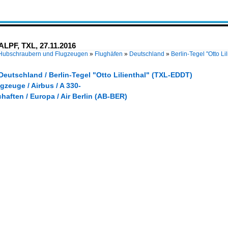
-ALPF, TXL, 27.11.2016
 Hubschraubern und Flugzeugen
»
Flughäfen
»
Deutschland
»
Berlin-Tegel "Otto L
Deutschland / Berlin-Tegel "Otto Lilienthal" (TXL-EDDT)
gzeuge / Airbus / A 330-
haften / Europa / Air Berlin (AB-BER)