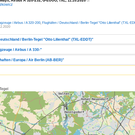
irways, Airbus A 320-232, G-EUUO, TXL; 11.10.2020

zkowicz
ugzeuge / Airbus / A 320-200
,
Flughäfen / Deutschland / Berlin-Tegel "Otto Lilienthal" (TXL-E
12.2020
eutschland / Berlin-Tegel "Otto Lilienthal" (TXL-EDDT)"
zeuge / Airbus / A 330-"
aften / Europa / Air Berlin (AB-BER)"
 Tegel