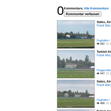
0
Kommentare,
Alle Kommentare
Kommentar verfassen
Swiss, Ai
Frank Mac
Flughäfen /
562.
01.

Turkish A
Frank Mac
Fluggesells
447.
01.

Swiss, Ai
Frank Mac
Flughäfen /
468.
01.
