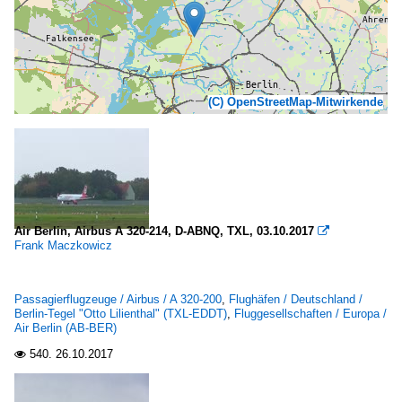
(C) OpenStreetMap-Mitwirkende
Air Berlin, Airbus A 320-214, D-ABNQ, TXL, 03.10.2017

Frank Maczkowicz
Passagierflugzeuge / Airbus / A 320-200
,
Flughäfen / Deutschland /
Berlin-Tegel "Otto Lilienthal" (TXL-EDDT)
,
Fluggesellschaften / Europa /
Air Berlin (AB-BER)
540.
26.10.2017
