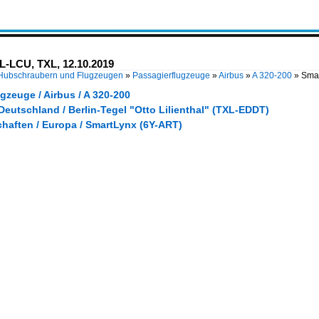
YL-LCU, TXL, 12.10.2019
 Hubschraubern und Flugzeugen
»
Passagierflugzeuge
»
Airbus
»
A 320-200
»
Smar
gzeuge / Airbus / A 320-200
Deutschland / Berlin-Tegel "Otto Lilienthal" (TXL-EDDT)
chaften / Europa / SmartLynx (6Y-ART)