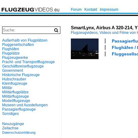
Forum
Kontakt
Impressum
SmartLynx, Airbus A 320-214, 
Flugzeugvideos, Videos und Filme von
Außerhalb von Flugplätzen
Passagierflu
Fluggesellschaften
Flughäfen / 
Flughäfen
Flugplätze
Fluggesells
Flugzeugwerke
Fracht- und Transportflugzeuge
Geschäftsreiseflugzeuge
Government
Historische Flugzeuge
Hubschrauber
Kleinflugzeuge
Militär
Militärflugplätze
Militärflugzeuge
Modellflugzeuge
Museen und Ausstellungen
Passagierflugzeuge
Sonstiges
Neuzugänge
Zeitachse
Datenschutzerklärung