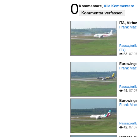
0
Kommentare,
Alle Kommentare
Kommentar verfassen
ITA, Airbu
Frank Mac
Passagierfl
ITY)
53.
07.0

Eurowings
Frank Mac
Passagierfl
48.
07.0

Eurowings
Frank Mac
Passagierfl
42.
07.0
