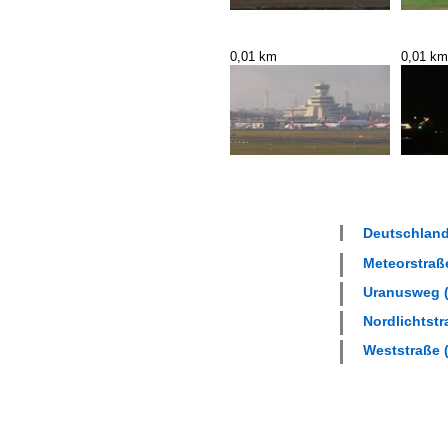
0,01 km
0,01 km
Deutschland 
Meteorstraße
Uranusweg (
Nordlichtstr
Weststraße (