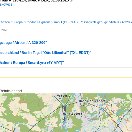
irbus A 320-214, D-AICP, BER, 31.08.2025

zkowicz
schaften / Europa / Condor Flugdienst GmbH (DE-CFG)
,
Passagierflugzeuge / Airbus / A 320-
7.2026
gzeuge / Airbus / A 320-200"
eutschland / Berlin-Tegel "Otto Lilienthal" (TXL-EDDT)"
haften / Europa / SmartLynx (6Y-ART)"
 Reinickendorf